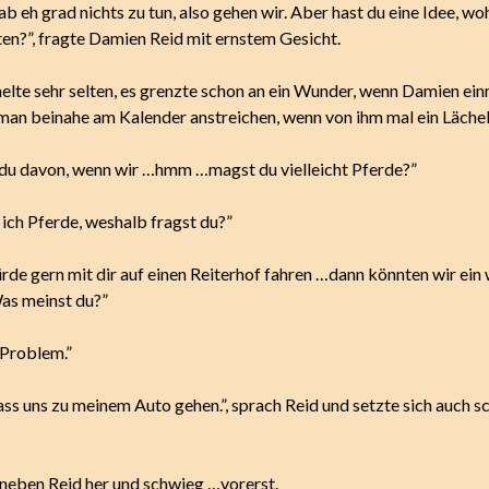
ab eh grad nichts zu tun, also gehen wir. Aber hast du eine Idee, wo
en?”, fragte Damien Reid mit ernstem Gesicht.
elte sehr selten, es grenzte schon an ein Wunder, wenn Damien einm
man beinahe am Kalender anstreichen, wenn von ihm mal ein Läche
 du davon, wenn wir …hmm …magst du vielleicht Pferde?”
 ich Pferde, weshalb fragst du?”
rde gern mit dir auf einen Reiterhof fahren …dann könnten wir ein
Was meinst du?”
 Problem.”
ass uns zu meinem Auto gehen.”, sprach Reid und setzte sich auch s
 neben Reid her und schwieg …vorerst.