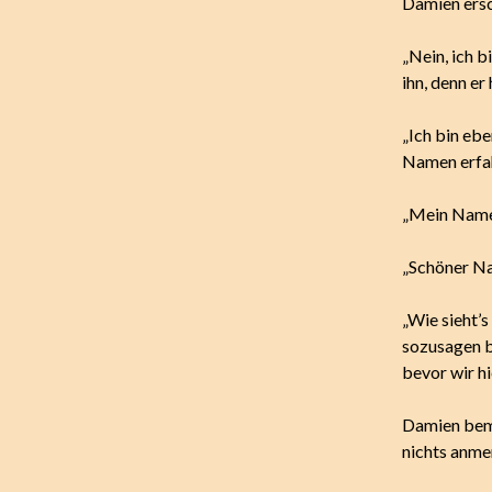
Damien ersc
„Nein, ich b
ihn, denn er
„Ich bin ebe
Namen erfah
„Mein Name 
„Schöner Na
„Wie sieht’s
sozusagen be
bevor wir h
Damien beme
nichts anme