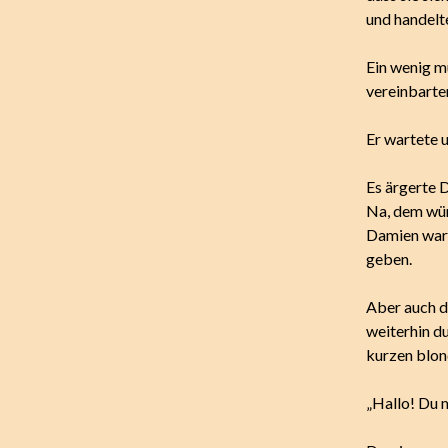
und handelte
Ein wenig m
vereinbarte
Er wartete 
Es ärgerte 
Na, dem wür
Damien wart
geben.
Aber auch d
weiterhin d
kurzen blon
„Hallo! Du m