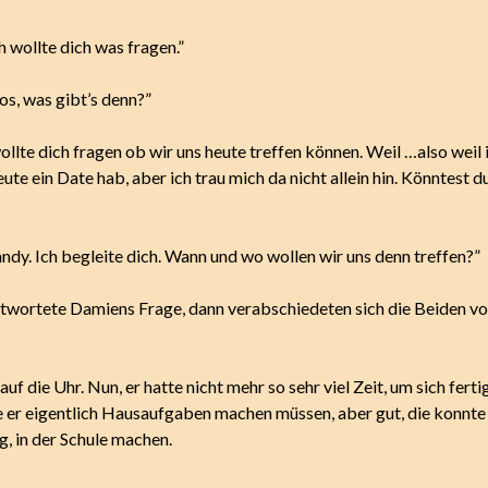
 wollte dich was fragen.”
los, was gibt’s denn?”
wollte dich fragen ob wir uns heute treffen können. Weil …also weil 
eute ein Date hab, aber ich trau mich da nicht allein hin. Könntest d
andy. Ich begleite dich. Wann und wo wollen wir uns denn treffen?”
twortete Damiens Frage, dann verabschiedeten sich die Beiden vo
uf die Uhr. Nun, er hatte nicht mehr so sehr viel Zeit, um sich fert
 er eigentlich Hausaufgaben machen müssen, aber gut, die konnte
g, in der Schule machen.