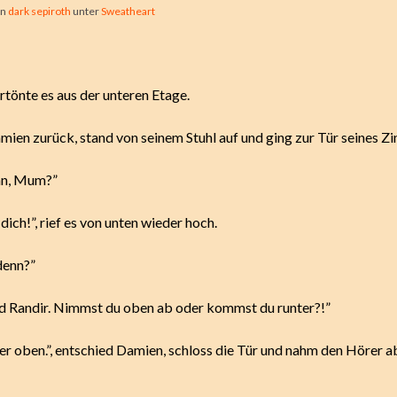
on
dark sepiroth
unter
Sweatheart
rtönte es aus der unteren Etage.
Damien zurück, stand von seinem Stuhl auf und ging zur Tür seines Z
nn, Mum?”
 dich!”, rief es von unten wieder hoch.
denn?”
d Randir. Nimmst du oben ab oder kommst du runter?!”
ier oben.”, entschied Damien, schloss die Tür und nahm den Hörer a