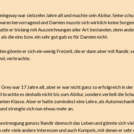
ngway war siebzehn Jahre alt und machte sein Abitur. Seine schu
waren hervorragend und Damien musste sich wirklich keine Sorge
hatte er bislang mit Auszeichnungen aller Art bestanden, denn ande
ls die eins bzw. ein sehr gut gab es für Damien nicht.
ten gönnte er sich ein wenig Freizeit, die er dann aber mit Randir, 
nd, verbrachte.
Grey war 17 Jahre alt, aber er war nicht ganz so erfolgreich in der
 brachte es deshalb nicht bis zum Abitur, sondern verließ die Sch
hnten Klasse. Aber er hatte zumindest eine Lehre, als Automechanik
d strengte sich nun etwas mehr an.
Anstrengung genoss Randir dennoch das Leben und gönnte sich viel 
 sehr viele andere Interessen und auch Kumpels, mit denen er sehr