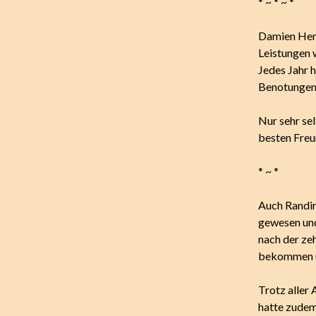
* ~ * ~ *
Damien Hemi
Leistungen 
Jedes Jahr 
Benotungen a
Nur sehr sel
besten Freu
* ~ *
Auch Randir 
gewesen und
nach der ze
bekommen un
Trotz aller 
hatte zudem