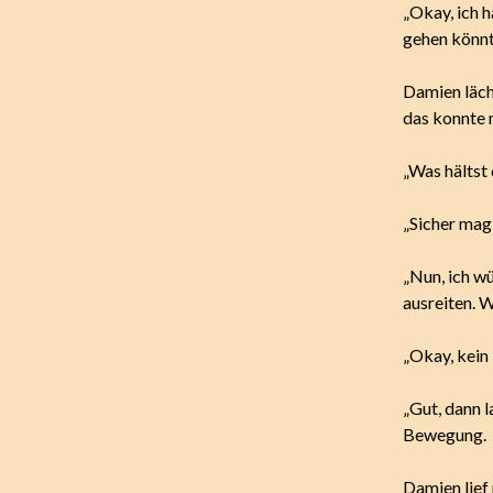
„Okay, ich h
gehen könnt
Damien läch
das konnte 
„Was hältst
„Sicher mag
„Nun, ich wü
ausreiten. 
„Okay, kein
„Gut, dann l
Bewegung.
Damien lief