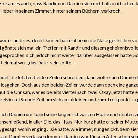
o kam es auch, dass Randir und Damien sich nicht allzu oft sehen 
 lieber in seinem Zimmer, hinter seinem Büchern, verkroch.
war es anderes, denn Damien hatte ohnehin die Nase gestrichen vol
 gönnte sich mal ein Treffen mit Randir und diesem geheimnisvoll
gesprochen, sich jedoch nicht weiter darüber ausgelassen hatte. S
 einmal wer „das Date” sein sollte….
nell die letzten beiden Zeilen schreiben, dann wollte sich Damien 
losgehen. Doch aus den beiden Zeilen wurde dann doch eine ganze
uf die Uhr sah, war es bereits viertel nach zwei. Okay, jetzt hatte 
dreiviertel Stunde Zeit um sich anzukleiden und zum Treffpunkt zu
 sich Damien um, band seine langen schwarzen Haare nach hinten
anschließend, in aller Eile, das Haus. Nur kurz hatte er seiner Mutte
esagt, wohin er ging …sie hatte, wie immer, nur genickt, denn sie
h auf Damien verlassen konnte. Damien war für sein Alter schon seh