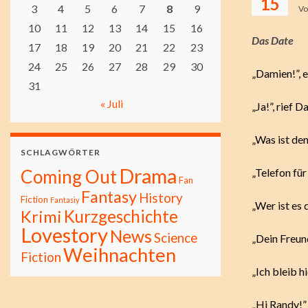
15
3
4
5
6
7
8
9
V
10
11
12
13
14
15
16
Das Date
17
18
19
20
21
22
23
24
25
26
27
28
29
30
„Damien!”, e
31
« Juli
„Ja!”, rief 
„Was ist de
SCHLAGWÖRTER
Drama
Coming Out
„Telefon für
Fan
Fantasy
History
Fiction
Fantasiy
„Wer ist es 
Kurzgeschichte
Krimi
Lovestory
News
Science
„Dein Freun
Weihnachten
Fiction
„Ich bleib h
„Hi Randy!”