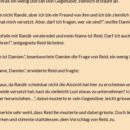
hrak ein wenig und sah sein Gegenüber, ziemlich erstaunt an.
in nicht Randir, aber ich bin ein Freund von ihm und ich bin ziemlich
 hat mich versetzt. Aber, darf ich fragen, wer sie sind?”, wollte Dam
nfalls mit Randir verabredet und mein Name ist Reid. Darf ich auch
ren?”, entgegnete Reid lächelnd.
ist Damien.”, beantwortete Damien die Frage von Reid, ein wenig 
me, Damien.”, erwiderte Reid und fragte:
 aus, da Randir scheinbar nicht die Absicht hat hier zu erscheinen u
ide versetzt hat, hast du vielleicht Lust etwas zu unternehmen? Ic
ier herumstehen…”, dabei musterte er sein Gegenüber, leicht grinse
rkte sehr wohl, dass Reid ihn musterte und dabei grinste. Doch lie
rken und stimmte stattdessen, dem Vorschlag von Reid, zu.