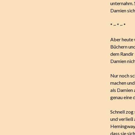
unternahm. S
Damien sich
* ~ * ~ *
Aber heute 
Büchern und
dem Randir 
Damien nicht
Nur noch sch
machen und 
als Damien a
genau eine 
Schnell zog
und verließ 
Hemingway, g
dass sie sic