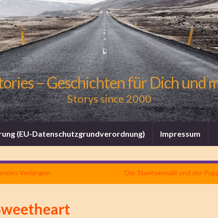
tories – Geschichten für Dich und 
Storys since 2000
rung (EU-Datenschutzgrundverordnung)
Impressum
endes Verlangen
Der Staatsanwalt und der Pup
Sweetheart