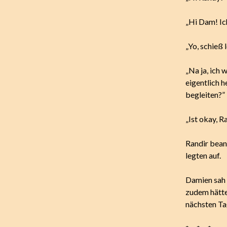
„Hi Dam! Ich
„Yo, schieß 
„Na ja, ich 
eigentlich h
begleiten?”
„Ist okay, R
Randir bean
legten auf.
Damien sah a
zudem hätte
nächsten Ta