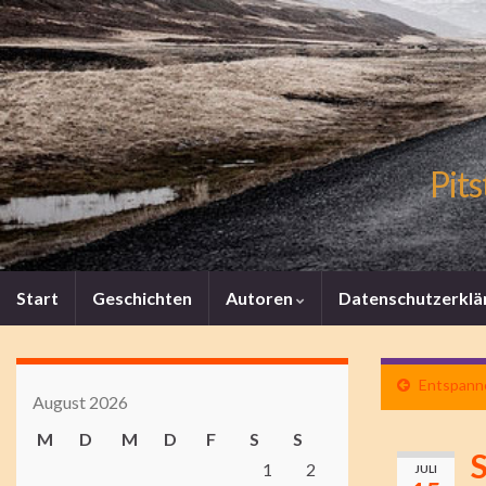
Pits
Start
Geschichten
Autoren
Datenschutzerklä
Entspann
August 2026
M
D
M
D
F
S
S
1
2
JULI