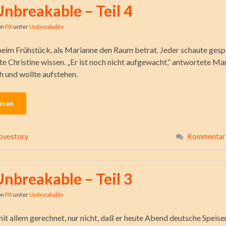
Unbreakable – Teil 4
on
Pit
unter
Unbreakable
beim Frühstück, als Marianne den Raum betrat. Jeder schaute gespa
te Christine wissen. „Er ist noch nicht aufgewacht,“ antwortete Ma
h und wollte aufstehen.
esen
ovestory
Kommentar 
Unbreakable – Teil 3
on
Pit
unter
Unbreakable
it allem gerechnet, nur nicht, daß er heute Abend deutsche Speise