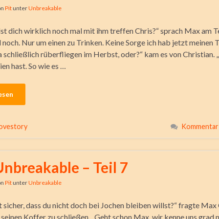
on
Pit
unter
Unbreakable
lst dich wirklich noch mal mit ihm treffen Chris?“ sprach Max am Te
l noch. Nur um einen zu Trinken. Keine Sorge ich hab jetzt meinen 
a schließlich rüberfliegen im Herbst, oder?“ kam es von Christian. „
en hast. So wie es …
esen
ovestory
Kommentar 
Unbreakable – Teil 7
on
Pit
unter
Unbreakable
 sicher, dass du nicht doch bei Jochen bleiben willst?“ fragte Max 
f seinen Koffer zu schließen. „Geht schon Max, wir kenne uns grad 