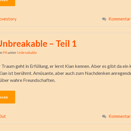
ovestory
Kommentar 
Unbreakable – Teil 1
on
Pit
unter
Unbreakable
raum geht in Erfüllung, er lernt Kian kennen. Aber es gibt da ein 
ian ist berühmt. Amüsante, aber auch zum Nachdenken anregend
über wahre Freundschaften.
esen
Out
Kommentar 