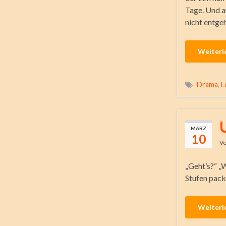
Tage. Und a
nicht entgeh
Weiterl
Drama
,
L
MÄRZ
10
V
„Geht’s?“ „
Stufen pack
Weiterl