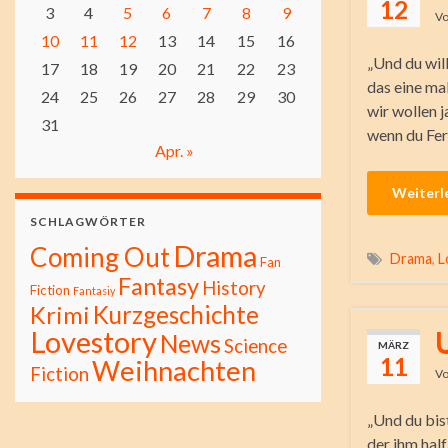
12
3
4
5
6
7
8
9
V
10
11
12
13
14
15
16
„Und du wil
17
18
19
20
21
22
23
das eine ma
24
25
26
27
28
29
30
wir wollen j
31
wenn du Feri
Apr. »
Weiterl
SCHLAGWÖRTER
Drama
Coming Out
Drama
,
L
Fan
Fantasy
History
Fiction
Fantasiy
Kurzgeschichte
Krimi
Lovestory
News
Science
MÄRZ
11
Weihnachten
Fiction
V
„Und du bist
der ihm hal