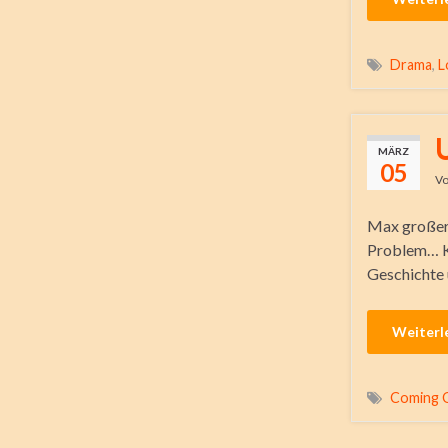
Drama
,
L
MÄRZ
05
V
Max großer T
Problem… K
Geschichte 
Weiterl
Coming 