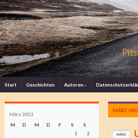
Pits
Start
Geschichten
Autoren
Datenschutzerklä
MÄRZ 200
März 2003
M
D
M
D
F
S
S
1
2
MÄRZ