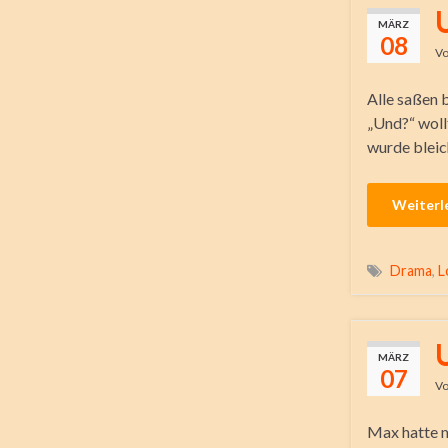
MÄRZ
08
V
Alle saßen 
„Und?“ woll
wurde bleic
Weiterl
Drama
,
L
MÄRZ
07
V
Max hatte m