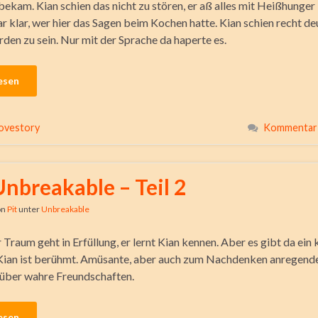
ekam. Kian schien das nicht zu stören, er aß alles mit Heißhunger 
ar klar, wer hier das Sagen beim Kochen hatte. Kian schien recht d
den zu sein. Nur mit der Sprache da haperte es.
esen
ovestory
Kommentar 
Unbreakable – Teil 2
on
Pit
unter
Unbreakable
raum geht in Erfüllung, er lernt Kian kennen. Aber es gibt da ein 
ian ist berühmt. Amüsante, aber auch zum Nachdenken anregend
über wahre Freundschaften.
esen