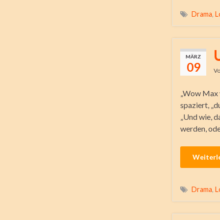
Drama
,
L
MÄRZ
09
V
„Wow Max wo
spaziert, „d
„Und wie, d
werden, ode
Weiterl
Drama
,
L