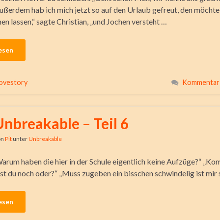
ußerdem hab ich mich jetzt so auf den Urlaub gefreut, den möchte 
en lassen,“ sagte Christian, „und Jochen versteht …
esen
ovestory
Kommentar 
Unbreakable – Teil 6
on
Pit
unter
Unbreakable
Warum haben die hier in der Schule eigentlich keine Aufzüge?“ „Ko
st du noch oder?“ „Muss zugeben ein bisschen schwindelig ist mir 
esen