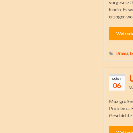
vorgesetzt b
hinein. Es w
erzogen wor
Weiterl
Drama
,
L
MÄRZ
06
V
Max großer T
Problem… K
Geschichte 
Weiterl