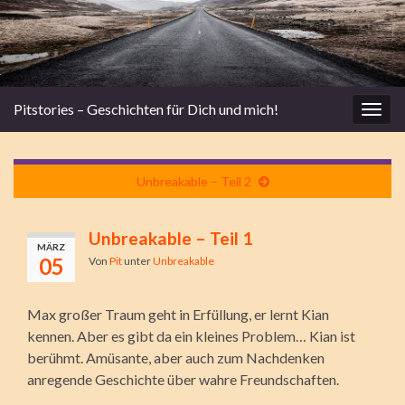
Pitstories – Geschichten für Dich und mich!
Navi
umsc
Unbreakable – Teil 2
Unbreakable – Teil 1
MÄRZ
05
Von
Pit
unter
Unbreakable
Max großer Traum geht in Erfüllung, er lernt Kian
kennen. Aber es gibt da ein kleines Problem… Kian ist
berühmt. Amüsante, aber auch zum Nachdenken
anregende Geschichte über wahre Freundschaften.