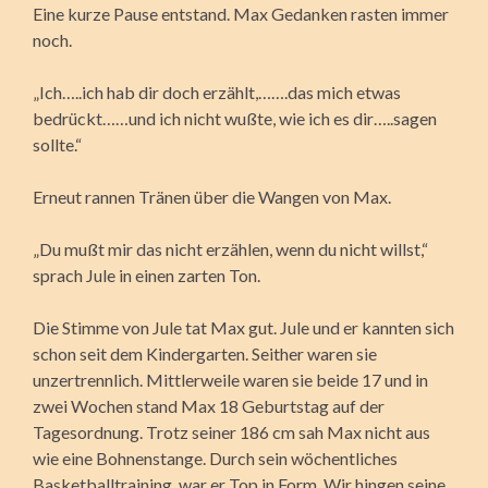
Eine kurze Pause entstand. Max Gedanken rasten immer
noch.
„Ich…..ich hab dir doch erzählt,…….das mich etwas
bedrückt……und ich nicht wußte, wie ich es dir…..sagen
sollte.“
Erneut rannen Tränen über die Wangen von Max.
„Du mußt mir das nicht erzählen, wenn du nicht willst,“
sprach Jule in einen zarten Ton.
Die Stimme von Jule tat Max gut. Jule und er kannten sich
schon seit dem Kindergarten. Seither waren sie
unzertrennlich. Mittlerweile waren sie beide 17 und in
zwei Wochen stand Max 18 Geburtstag auf der
Tagesordnung. Trotz seiner 186 cm sah Max nicht aus
wie eine Bohnenstange. Durch sein wöchentliches
Basketballtraining, war er Top in Form. Wir hingen seine