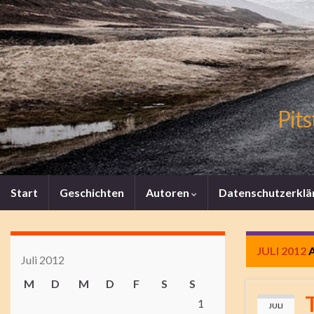
Pits
Start
Geschichten
Autoren
Datenschutzerklä
JULI 2012
A
Juli 2012
M
D
M
D
F
S
S
T
1
JULI