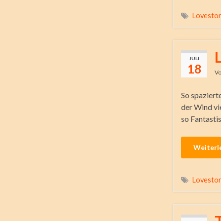
Lovesto
JULI
18
V
So spazierte
der Wind vie
so Fantastis
Weiterl
Lovesto