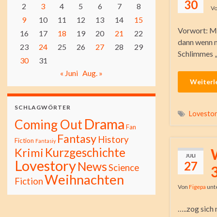
30
2
3
4
5
6
7
8
V
9
10
11
12
13
14
15
Vorwort: Ma
16
17
18
19
20
21
22
dann wenn m
23
24
25
26
27
28
29
Schlimmes „g
30
31
« Juni
Aug. »
Weiterl
SCHLAGWÖRTER
Lovesto
Drama
Coming Out
Fan
Fantasy
History
Fiction
Fantasiy
Kurzgeschichte
Krimi
JULI
Lovestory
27
News
Science
Weihnachten
Fiction
Von
Figepa
unt
…..zog sich