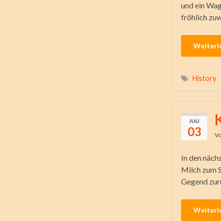
und ein Wag
fröhlich zu
Weiterl
History
JULI
03
V
In den nächs
Milch zum S
Gegend zurü
Weiterl