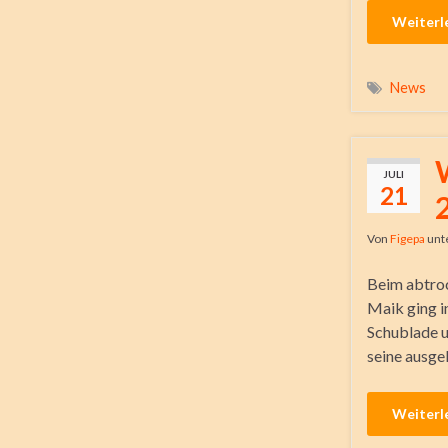
Weiterl
News
JULI
21
Von
Figepa
unt
Beim abtroc
Maik ging i
Schublade u
seine ausge
Weiterl