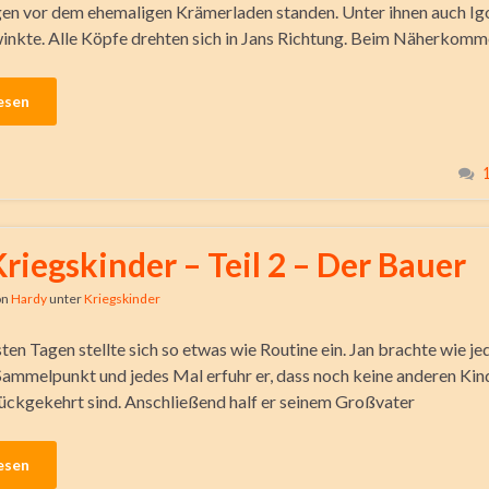
en vor dem ehemaligen Krämerladen standen. Unter ihnen auch Igo
winkte. Alle Köpfe drehten sich in Jans Richtung. Beim Näherkom
esen
Kriegskinder – Teil 2 – Der Bauer
on
Hardy
unter
Kriegskinder
ten Tagen stellte sich so etwas wie Routine ein. Jan brachte wie je
ammelpunkt und jedes Mal erfuhr er, dass noch keine anderen Kind
ckgekehrt sind. Anschließend half er seinem Großvater
esen