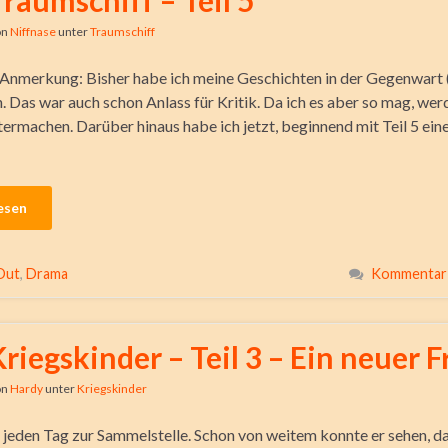
Traumschiff – Teil 5
on
Niffnase
unter
Traumschiff
Anmerkung: Bisher habe ich meine Geschichten in der Gegenwart 
. Das war auch schon Anlass für Kritik. Da ich es aber so mag, wer
termachen. Darüber hinaus habe ich jetzt, beginnend mit Teil 5 ein
esen
Out
,
Drama
Kommentar 
Kriegskinder – Teil 3 – Ein neuer 
on
Hardy
unter
Kriegskinder
e jeden Tag zur Sammelstelle. Schon von weitem konnte er sehen, d