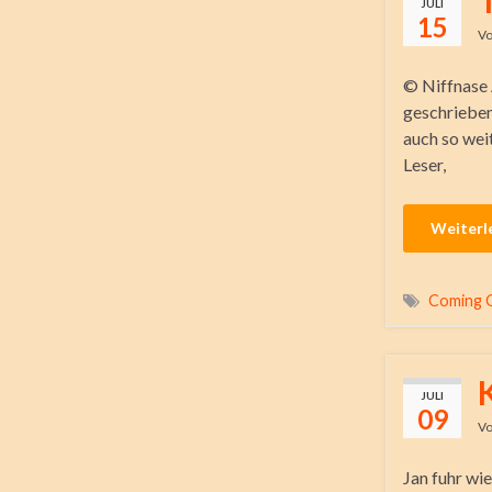
JULI
15
V
© Niffnase 
geschrieben
auch so wei
Leser,
Weiterl
Coming 
JULI
09
V
Jan fuhr wi