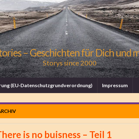
tories – Geschichten für Dich und 
Storys since 2000
rung (EU-Datenschutzgrundverordnung)
Impressum
RCHIV
here is no buisness – Teil 1