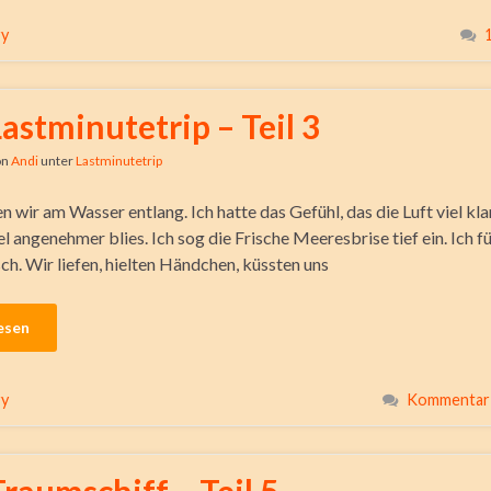
ry
Lastminutetrip – Teil 3
on
Andi
unter
Lastminutetrip
n wir am Wasser entlang. Ich hatte das Gefühl, das die Luft viel klar
l angenehmer blies. Ich sog die Frische Meeresbrise tief ein. Ich f
ch. Wir liefen, hielten Händchen, küssten uns
esen
ry
Kommentar 