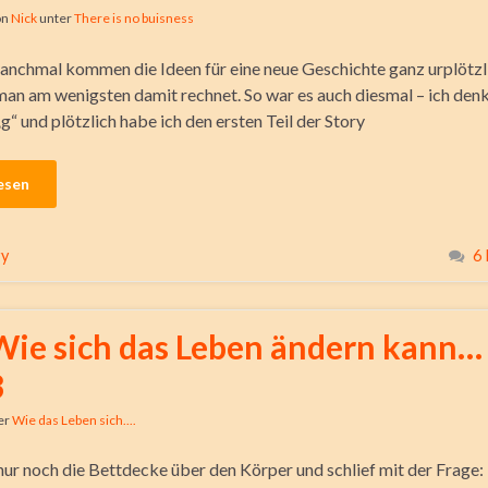
on
Nick
unter
There is no buisness
nchmal kommen die Ideen für eine neue Geschichte ganz urplötzl
an am wenigsten damit rechnet. So war es auch diesmal – ich denk
“ und plötzlich habe ich den ersten Teil der Story
esen
ry
6
Wie sich das Leben ändern kann… 
3
er
Wie das Leben sich....
 nur noch die Bettdecke über den Körper und schlief mit der Frage: