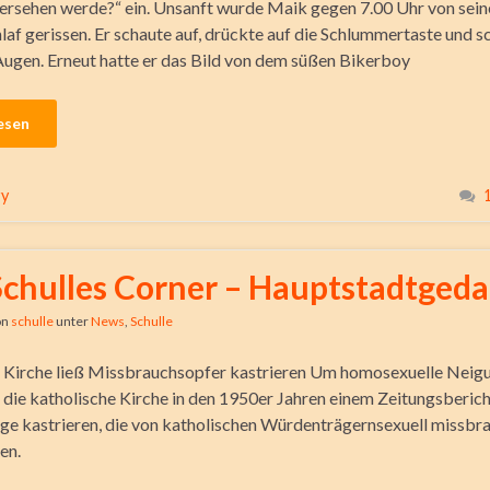
ersehen werde?“ ein. Unsanft wurde Maik gegen 7.00 Uhr von se
laf gerissen. Er schaute auf, drückte auf die Schlummertaste und s
Augen. Erneut hatte er das Bild von dem süßen Bikerboy
esen
ry
Schulles Corner – Hauptstadtged
on
schulle
unter
News
,
Schulle
 Kirche ließ Missbrauchsopfer kastrieren Um homosexuelle Neig
eß die katholische Kirche in den 1950er Jahren einem Zeitungsberic
ge kastrieren, die von katholischen Würdenträgernsexuell missbr
en.