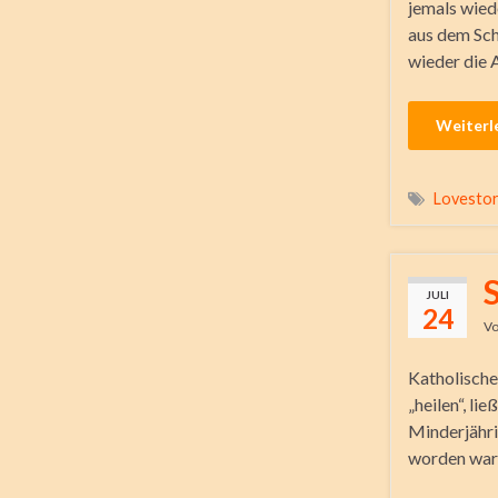
jemals wied
aus dem Sch
wieder die 
Weiterl
Lovesto
JULI
24
V
Katholische
„heilen“, li
Minderjähri
worden war