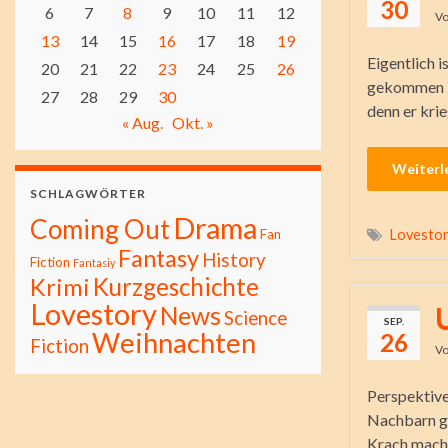
30
6
7
8
9
10
11
12
V
13
14
15
16
17
18
19
Eigentlich 
20
21
22
23
24
25
26
gekommen bi
27
28
29
30
denn er krie
« Aug.
Okt. »
Weiterl
SCHLAGWÖRTER
Drama
Coming Out
Fan
Lovesto
Fantasy
History
Fiction
Fantasiy
Kurzgeschichte
Krimi
Lovestory
News
Science
SEP.
Weihnachten
26
Fiction
V
Perspektive
Nachbarn ge
Krach mach