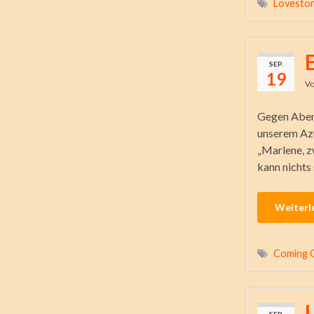
Lovesto
SEP.
19
V
Gegen Abend
unserem Azu
„Marlene, zw
kann nichts 
Weiterl
Coming 