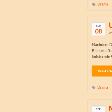
Drama
SEP.
08
V
Nachdem Dom
Blicke hafte
knisternde
Weiterl
Drama
SEP.