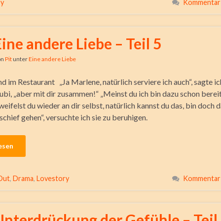
ry
Kommentar 
Eine andere Liebe – Teil 5
on
Pit
unter
Eine andere Liebe
 im Restaurant „Ja Marlene, natürlich serviere ich auch“, sagte ic
bi, „aber mit dir zusammen!“ „Meinst du ich bin dazu schon berei
eifelst du wieder an dir selbst, natürlich kannst du das, bin doch d
schief gehen“, versuchte ich sie zu beruhigen.
esen
Out
,
Drama
,
Lovestory
Kommentar 
Unterdrückung der Gefühle – Teil