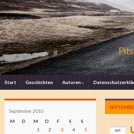
Pits
Start
Geschichten
Autoren
Datenschutzerklä
SEPTEMBE
September 2010
M
D
M
D
F
S
S
1
2
3
4
5
SEP.