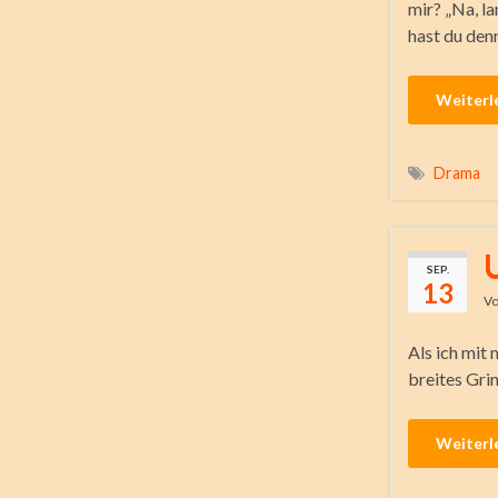
mir? „Na, l
hast du denn
Weiterl
Drama
SEP.
13
V
Als ich mit
breites Grin
Weiterl