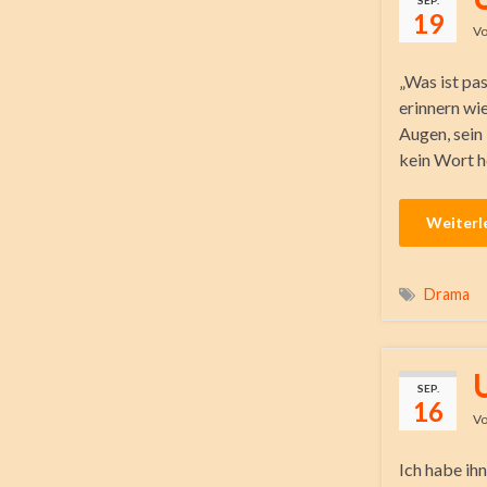
SEP.
19
V
„Was ist pas
erinnern wie
Augen, sein 
kein Wort h
Weiterl
Drama
SEP.
16
V
Ich habe ih