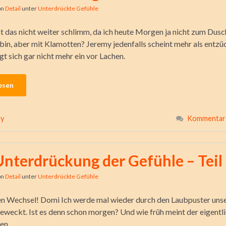
on
Detail
unter
Unterdrückte Gefühle
ist das nicht weiter schlimm, da ich heute Morgen ja nicht zum Dus
n, aber mit Klamotten? Jeremy jedenfalls scheint mehr als entzüc
gt sich gar nicht mehr ein vor Lachen.
esen
ry
Kommentar 
Unterdrückung der Gefühle – Teil
on
Detail
unter
Unterdrückte Gefühle
n Wechsel! Domi Ich werde mal wieder durch den Laubpuster uns
weckt. Ist es denn schon morgen? Und wie früh meint der eigentl
en