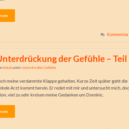
esen
Kommentar 
Unterdrückung der Gefühle – Teil
on
Detail
unter
Unterdrückte Gefühle
och meine verdammte Klappe gehalten. Kurze Zeit später geht die 
lnde Arzt kommt herein. Er redet mit mir und untersucht mich, doc
ion, viel zu sehr kreisen meine Gedanken um Dominic.
esen