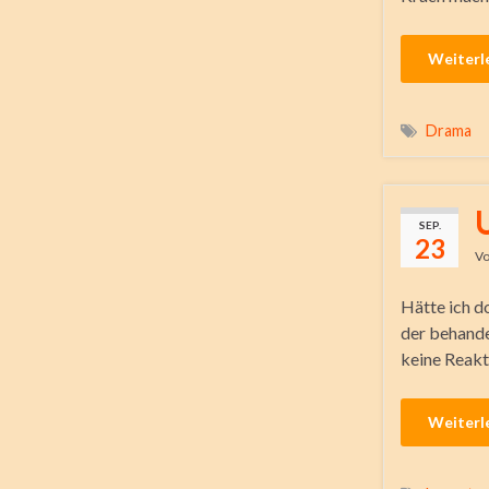
Weiterl
Drama
SEP.
23
V
Hätte ich d
der behande
keine Reakt
Weiterl