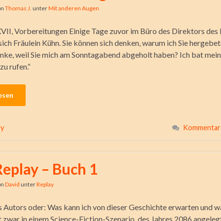
on
Thomas J.
unter
Mit anderen Augen
VII, Vorbereitungen Einige Tage zuvor im Büro des Direktors des I
 sich Fräulein Kühn. Sie können sich denken, warum ich Sie hergebe
enke, weil Sie mich am Sonntagabend abgeholt haben? Ich bat me
zu rufen.“
esen
ry
Kommentar 
Replay – Buch 1
on
David
unter
Replay
 Autors oder: Was kann ich von dieser Geschichte erwarten und w
st zwar in einem Science-Fiction-Szenario des Jahres 2086 angelegt