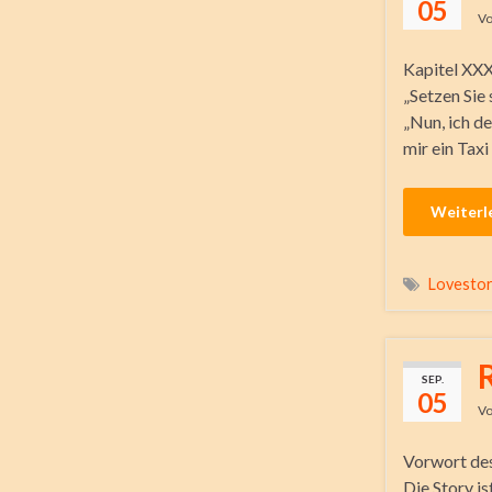
05
V
Kapitel XXX
„Setzen Sie
„Nun, ich d
mir ein Taxi 
Weiterl
Lovesto
SEP.
05
V
Vorwort des
Die Story i