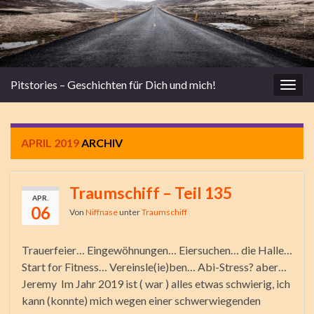
Pitstories – Geschichten für Dich und mich!
Navi
umsc
APRIL 2019
ARCHIV
Traumschiff – Teil 135
APR.
06
Von
Niffnase
unter
Traumschiff
Trauerfeier… Eingewöhnungen… Eiersuchen… die Halle…
Start for Fitness… Vereinsle(ie)ben… Abi-Stress? aber…
Jeremy Im Jahr 2019 ist ( war ) alles etwas schwierig, ich
kann (konnte) mich wegen einer schwerwiegenden