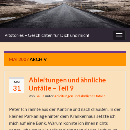
Pitstories – Geschichten für Dich und mich!
Navi
umsc
MAI 2007
ARCHIV
Ableitungen und ähnliche
MAI
31
Unfälle – Teil 9
Von
Gaius
unter
Ableitungen und ähnliche Unfälle
Peter Ich rannte aus der Kantine und nach draußen. In der
kleinen Parkanlage hinter dem Krankenhaus setzte ich
mich auf eine Bank. Warum konnte ich ihnen nichts
sagen. Ich war mir ja selber nicht ganz sicher. Joshua, er