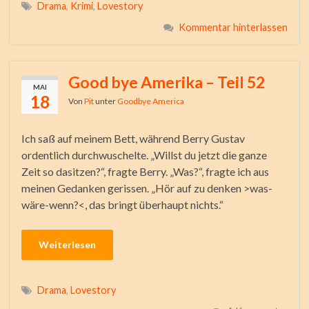
Drama
,
Krimi
,
Lovestory
Kommentar hinterlassen
Good bye Amerika – Teil 52
MAI
18
Von
Pit
unter
Goodbye America
Ich saß auf meinem Bett, während Berry Gustav
ordentlich durchwuschelte. „Willst du jetzt die ganze
Zeit so dasitzen?“, fragte Berry. „Was?“, fragte ich aus
meinen Gedanken gerissen. „Hör auf zu denken >was-
wäre-wenn?<, das bringt überhaupt nichts.“
Weiterlesen
Drama
,
Lovestory