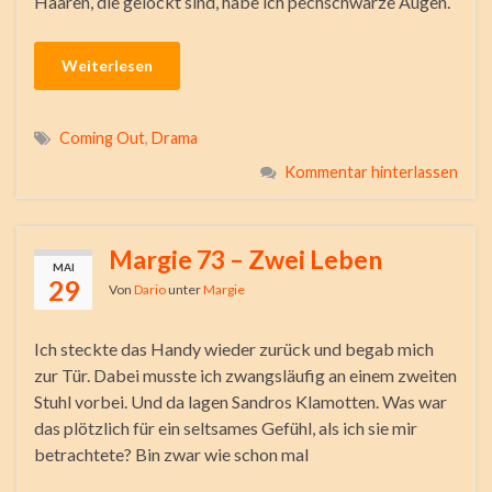
Haaren, die gelockt sind, habe ich pechschwarze Augen.
Weiterlesen
Coming Out
,
Drama
Kommentar hinterlassen
Margie 73 – Zwei Leben
MAI
29
Von
Dario
unter
Margie
Ich steckte das Handy wieder zurück und begab mich
zur Tür. Dabei musste ich zwangsläufig an einem zweiten
Stuhl vorbei. Und da lagen Sandros Klamotten. Was war
das plötzlich für ein seltsames Gefühl, als ich sie mir
betrachtete? Bin zwar wie schon mal