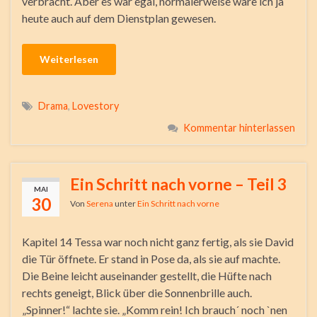
verbracht. Aber es war egal, normalerweise wäre ich ja
heute auch auf dem Dienstplan gewesen.
Weiterlesen
Drama
,
Lovestory
Kommentar hinterlassen
Ein Schritt nach vorne – Teil 3
MAI
30
Von
Serena
unter
Ein Schritt nach vorne
Kapitel 14 Tessa war noch nicht ganz fertig, als sie David
die Tür öffnete. Er stand in Pose da, als sie auf machte.
Die Beine leicht auseinander gestellt, die Hüfte nach
rechts geneigt, Blick über die Sonnenbrille auch.
„Spinner!“ lachte sie. „Komm rein! Ich brauch´ noch `nen