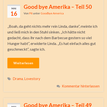
Good bye Amerika – Teil 50
MAI
16
Von
Pit
unter
Goodbye America
„Boah, da geht nichts mehr rein Linda, danke“, meinte ich
und ließ mich in den Stuhl sinken. „Ich hätte nicht
gedacht, dass ihr nach dem Barbecue gestern so viel
Hunger habt“, erwiderte Linda. „Es hat einfach alles gut
geschmeckt“, sagte ich.
Weiterlesen
Drama
,
Lovestory
Kommentar hinterlassen
Good bye Amerika – Teil 49
MAI