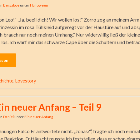
on
Bergaboe
unter
Halloween
 Leo!“ „Ja, beeil dich! Wir wollen los!“ Zorro zog an meinem Arm
Prinzessin im rosa Tüllkleid aufgeregt vor der Haustüre auf und abs
 brauch nur noch meinen Umhang.“ Nur widerwillig ließ der klein
los. Ich warf mir das schwarze Cape über die Schultern und betra
esen
hichte
,
Lovestory
Ein neuer Anfang – Teil 9
on
Daniel
unter
Ein neuer Anfang
nungen Falco Er antwortete nicht. „Jonas?“, fragte ich noch einmal 
e Reaktion. Enttäuscht musste ich feststellen, dass er schon einge