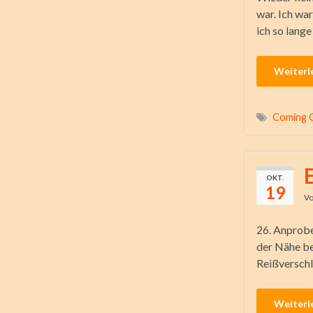
war. Ich war
ich so lange
Weiterl
Coming 
OKT.
19
V
26. Anprobe
der Nähe be
Reißverschl
Weiterl