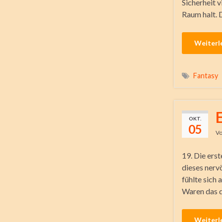
Sicherheit 
Raum halt.
Weiterl
Fantasy
OKT.
05
V
19. Die ers
dieses nerv
fühlte sich 
Waren das d
Weiterl