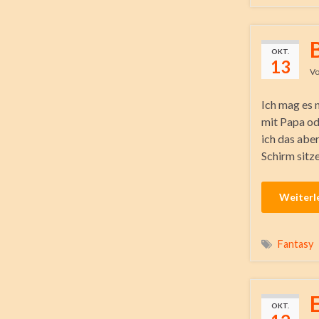
OKT.
13
V
Ich mag es n
mit Papa od
ich das aber
Schirm sitz
Weiterl
Fantasy
OKT.