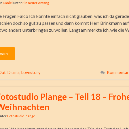
on
Daniel
unter
Ein neuer Anfang
e Fragen Falco Ich konnte einfach nicht glauben, was ich da gerad
s schien doch so gut zu passen und dann kommt Herr Brinkmann auf 
dwo anders unterbringen zu wollen. Langsam merkte ich, wie die W
esen
Out
,
Drama
,
Lovestory
Kommentar 
Fotostudio Plange – Teil 18 – Froh
Weihnachten
nter
Fotostudio Plange
Leser, Weihnachten stand unmittelbar vor der Tür, das Fest der Lie