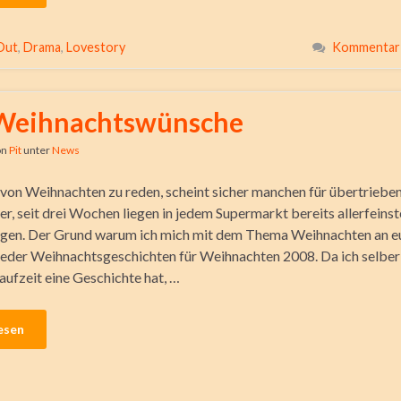
Out
,
Drama
,
Lovestory
Kommentar 
Weihnachtswünsche
on
Pit
unter
News
 von Weihnachten zu reden, scheint sicher manchen für übertriebe
r, seit drei Wochen liegen in jedem Supermarkt bereits allerfein
agen. Der Grund warum ich mich mit dem Thema Weihnachten an e
ieder Weihnachtsgeschichten für Weihnachten 2008. Da ich selber
aufzeit eine Geschichte hat, …
esen