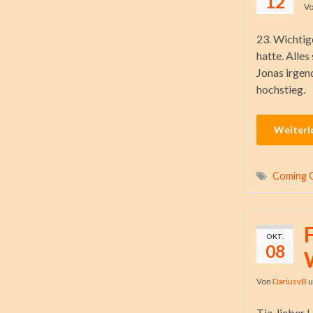
12
V
23. Wichtig
hatte. Alle
Jonas irgen
hochstieg.
Weiterl
Coming 
OKT.
08
Von
DariusvB
u
Tja, lieber 