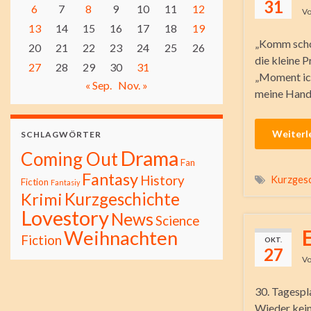
31
6
7
8
9
10
11
12
V
13
14
15
16
17
18
19
„Komm schon
20
21
22
23
24
25
26
die kleine 
27
28
29
30
31
„Moment ich
« Sep.
Nov. »
meine Hand 
Weiterl
SCHLAGWÖRTER
Drama
Coming Out
Fan
Fantasy
History
Kurzgesc
Fiction
Fantasiy
Kurzgeschichte
Krimi
Lovestory
News
Science
Weihnachten
Fiction
OKT.
27
V
30. Tagespla
Wieder kein