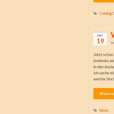
Coming 
OKT.
19
V
Jetzt schon
bedenke abe
in den Ausl
ich suche w
welche Vorl
Weiterl
News