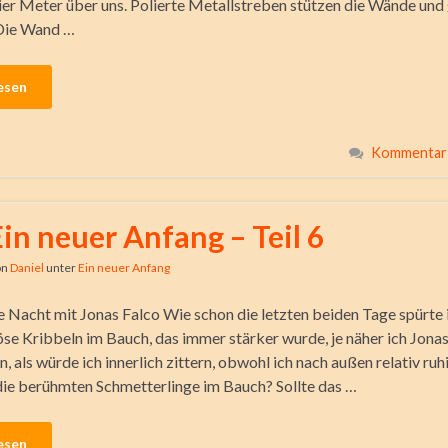
vier Meter über uns. Polierte Metallstreben stützen die Wände un
 Die Wand …
esen
Kommentar 
Ein neuer Anfang – Teil 6
on
Daniel
unter
Ein neuer Anfang
te Nacht mit Jonas Falco Wie schon die letzten beiden Tage spürte 
öse Kribbeln im Bauch, das immer stärker wurde, je näher ich Jonas
an, als würde ich innerlich zittern, obwohl ich nach außen relativ ruh
ie berühmten Schmetterlinge im Bauch? Sollte das …
esen