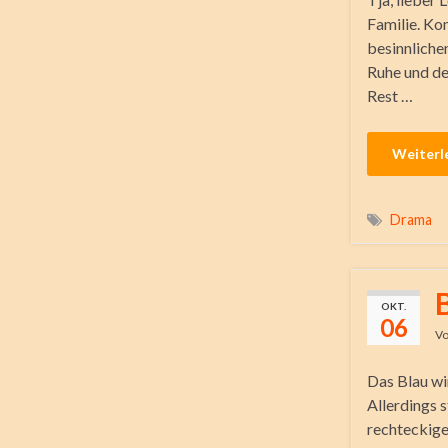
Familie. Kom
besinnlichen
Ruhe und de
Rest …
Weiterl
Drama
B
OKT.
06
V
Das Blau wi
Allerdings s
rechteckige