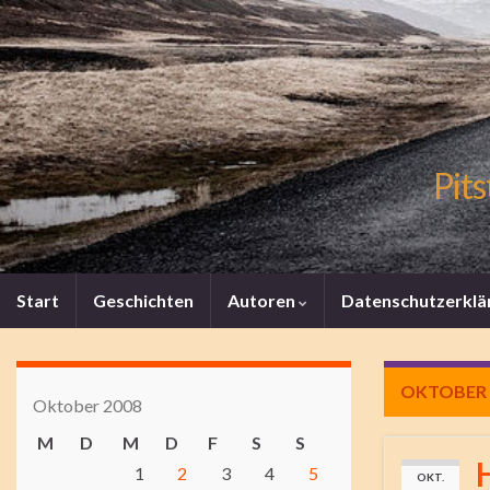
Pits
Start
Geschichten
Autoren
Datenschutzerklä
OKTOBER 
Oktober 2008
M
D
M
D
F
S
S
1
2
3
4
5
OKT.