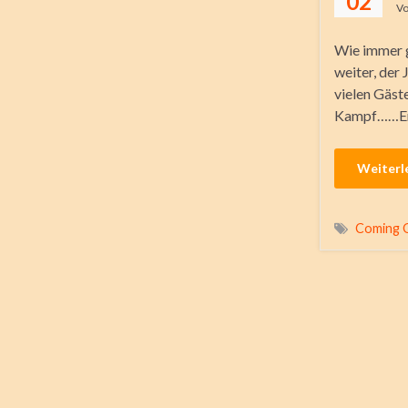
02
V
Wie immer g
weiter, der
vielen Gäst
Kampf……Erb
Weiterl
Coming 