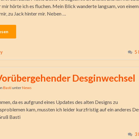
r mir hörte ich es fluchen. Mein Blick wanderte langsam, von eine
mir, zu Jack hinter mir. Neben …
esen
ry
5
Vorübergehender Desginwechsel
on
Basti
unter
News
men, da es aufgrund eines Updates des alten Designs zu
sproblemen kam, mussten ich leider kurzfristig auf ein anderes De
Gruß Basti
3