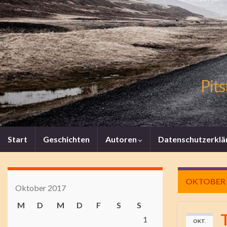
Pits
Start
Geschichten
Autoren
Datenschutzerklä
OKTOBER 
Oktober 2017
M
D
M
D
F
S
S
1
OKT.