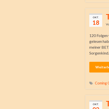
OKT.
18
V
120 Folgen w
gelesen hab
meiner BETA
Sorgenkind
Weiterl
Coming 
OKT.