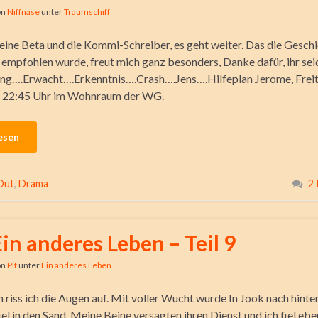
on
Niffnase
unter
Traumschiff
ine Beta und die Kommi-Schreiber, es geht weiter. Das die Gesch
 empfohlen wurde, freut mich ganz besonders, Danke dafür, ihr seid
ng….Erwacht….Erkenntnis….Crash….Jens….Hilfeplan Jerome, Freit
, 22:45 Uhr im Wohnraum der WG.
esen
Out
,
Drama
2
Ein anderes Leben – Teil 9
on
Pit
unter
Ein anderes Leben
 riss ich die Augen auf. Mit voller Wucht wurde In Jook nach hinten
el in den Sand. Meine Beine versagten ihren Dienst und ich fiel ebe