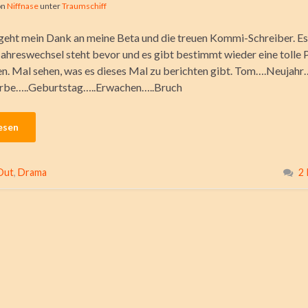
on
Niffnase
unter
Traumschiff
eht mein Dank an meine Beta und die treuen Kommi-Schreiber. Es
 Jahreswechsel steht bevor und es gibt bestimmt wieder eine tolle 
en. Mal sehen, was es dieses Mal zu berichten gibt. Tom….Neujahr
e…..Geburtstag…..Erwachen…..Bruch
esen
Out
,
Drama
2