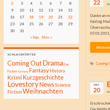
22
2
3
4
5
6
7
8
V
9
10
11
12
13
14
15
Danke an me
16
17
18
19
20
21
22
fünfzig Mal
23
24
25
26
27
28
29
Überraschu
30
31
07.01.2011
« Sep.
Nov. »
Weiterl
SCHLAGWÖRTER
Drama
Coming Out
Coming 
Fan
Fantasy
History
Fiction
Fantasiy
Kurzgeschichte
Krimi
Lovestory
News
Science
OKT.
20
Weihnachten
Fiction
V
Erschrocken
Die Waffe fi