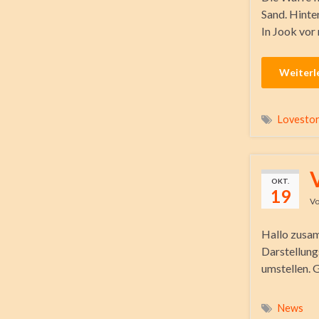
Sand. Hinte
In Jook vor 
Weiterl
Lovesto
OKT.
19
V
Hallo zusam
Darstellung
umstellen. 
News