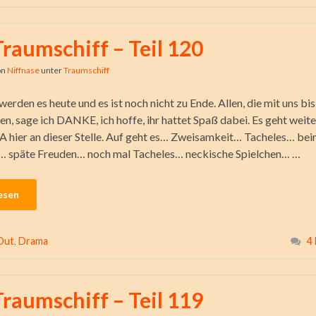
Traumschiff – Teil 120
on
Niffnase
unter
Traumschiff
erden es heute und es ist noch nicht zu Ende. Allen, die mit uns bis
en, sage ich DANKE, ich hoffe, ihr hattet Spaß dabei. Es geht weit
 hier an dieser Stelle. Auf geht es… Zweisamkeit… Tacheles… be
… späte Freuden… noch mal Tacheles… neckische Spielchen… …
esen
Out
,
Drama
4
Traumschiff – Teil 119