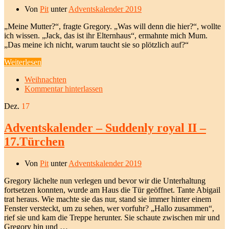
Von
Pit
unter
Adventskalender 2019
„Meine Mutter?“, fragte Gregory. „Was will denn die hier?“, wollte
ich wissen. „Jack, das ist ihr Elternhaus“, ermahnte mich Mum.
„Das meine ich nicht, warum taucht sie so plötzlich auf?“
Weiterlesen
Weihnachten
Kommentar hinterlassen
Dez.
17
Adventskalender – Suddenly royal II –
17.Türchen
Von
Pit
unter
Adventskalender 2019
Gregory lächelte nun verlegen und bevor wir die Unterhaltung
fortsetzen konnten, wurde am Haus die Tür geöffnet. Tante Abigail
trat heraus. Wie machte sie das nur, stand sie immer hinter einem
Fenster versteckt, um zu sehen, wer vorfuhr? „Hallo zusammen“,
rief sie und kam die Treppe herunter. Sie schaute zwischen mir und
Gregory hin und …