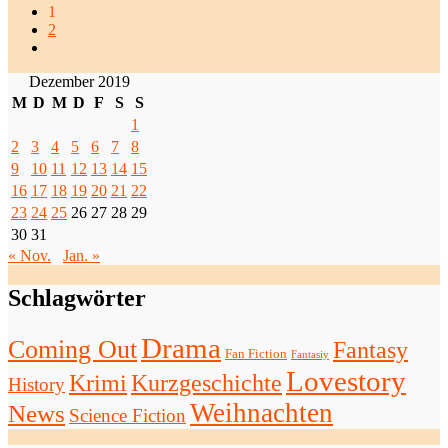
1
2
Dezember 2019
M
D
M
D
F
S
S
1
2
3
4
5
6
7
8
9
10
11
12
13
14
15
16
17
18
19
20
21
22
23
24
25
26
27
28
29
30
31
« Nov.
Jan. »
Schlagwörter
Drama
Coming Out
Fantasy
Fan Fiction
Fantasiy
Lovestory
Krimi
Kurzgeschichte
History
Weihnachten
News
Science Fiction