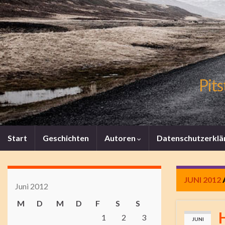
Pits
Start
Geschichten
Autoren
Datenschutzerklä
JUNI 2012
Juni 2012
M
D
M
D
F
S
S
1
2
3
JUNI