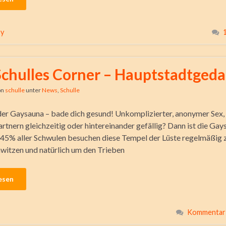
ry
Schulles Corner – Hauptstadtged
on
schulle
unter
News
,
Schulle
 der Gaysauna – bade dich gesund! Unkomplizierter, anonymer Sex,
rtnern gleichzeitig oder hintereinander gefällig? Dann ist die Ga
. 45% aller Schwulen besuchen diese Tempel der Lüste regelmäßig
hwitzen und natürlich um den Trieben
esen
Kommentar 