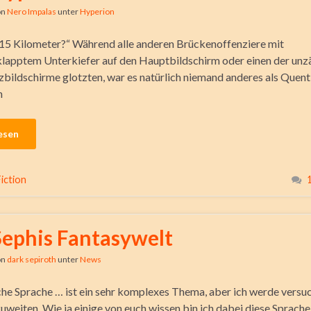
on
Nero Impalas
unter
Hyperion
„15 Kilometer?“ Während alle anderen Brückenoffenziere mit
lapptem Unterkiefer auf den Hauptbildschirm oder einen der unz
zbildschirme glotzten, war es natürlich niemand anderes als Quenti
n
esen
iction
Sephis Fantasywelt
on
dark sepiroth
unter
News
che Sprache … ist ein sehr komplexes Thema, aber ich werde versuc
uweiten. Wie ja einige von euch wissen bin ich dabei diese Sprache