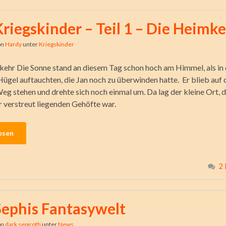
Kriegskinder – Teil 1 – Die Heimk
on
Hardy
unter
Kriegskinder
kehr Die Sonne stand an diesem Tag schon hoch am Himmel, als in 
 Hügel auftauchten, die Jan noch zu überwinden hatte. Er blieb auf
eg stehen und drehte sich noch einmal um. Da lag der kleine Ort, d
 verstreut liegenden Gehöfte war.
esen
2
Sephis Fantasywelt
on
dark sepiroth
unter
News