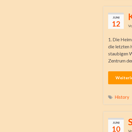
JUNI
12
V
1. Die Heim
die letzten
staubigen W
Zentrum der
Weiterl
History
JUNI
10
V