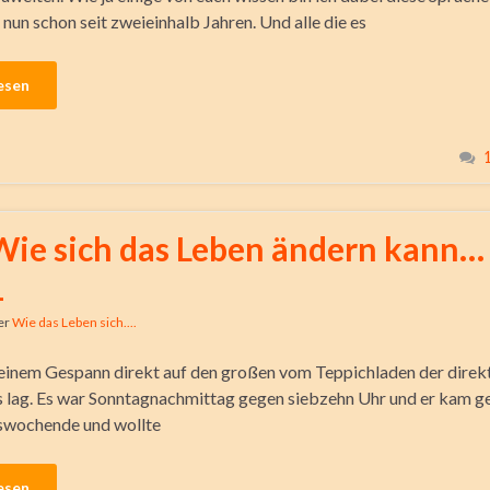
 nun schon seit zweieinhalb Jahren. Und alle die es
esen
Wie sich das Leben ändern kann… 
1
er
Wie das Leben sich....
einem Gespann direkt auf den großen vom Teppichladen der dire
lag. Es war Sonntagnachmittag gegen siebzehn Uhr und er kam g
swochende und wollte
esen