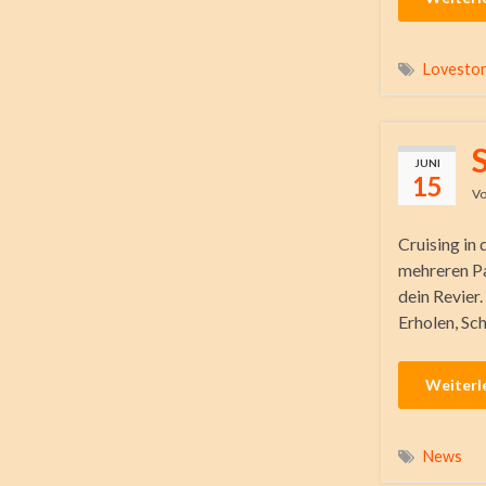
Lovesto
JUNI
15
V
Cruising in
mehreren Pa
dein Revier
Erholen, Sc
Weiterl
News