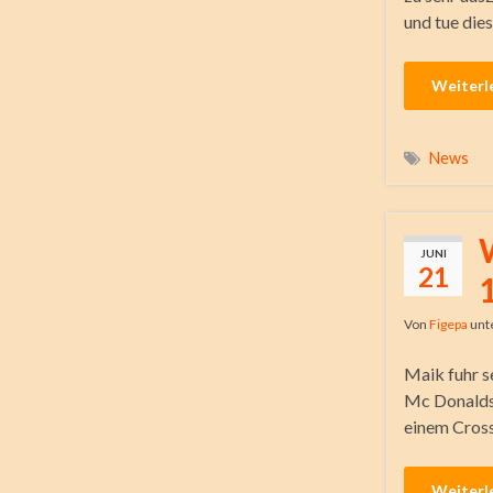
und tue dies
Weiterl
News
JUNI
21
Von
Figepa
unt
Maik fuhr s
Mc Donalds 
einem Cros
Weiterl