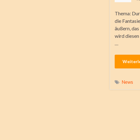
Thema: Durc
die Fantasi
äußern, das 
wird diesen
…
Weiterl
News