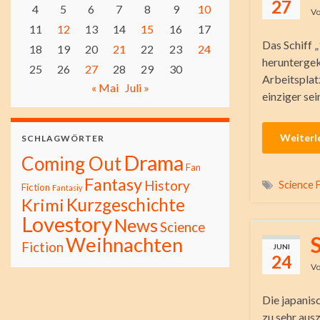
27
4
5
6
7
8
9
10
V
11
12
13
14
15
16
17
Das Schiff 
18
19
20
21
22
23
24
heruntergek
25
26
27
28
29
30
Arbeitsplat
« Mai
Juli »
einziger sei
Weiterl
SCHLAGWÖRTER
Drama
Coming Out
Fan
Fantasy
History
Science F
Fiction
Fantasiy
Kurzgeschichte
Krimi
Lovestory
News
Science
Weihnachten
Fiction
JUNI
24
V
Die japanis
zu sehr ausz