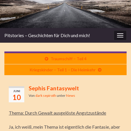
Pitstories – Geschichten für Dich und mich!
Navi
umsc
Traumschiff – Teil 4
Kriegskinder – Teil 1 – Die Heimkehr
Sephis Fantasywelt
JUNI
10
Von
dark sepiroth
unter
News
Thema: Durch Gewalt ausgelöste Angstzustände
Ja, ich weiß, mein Thema ist eigentlich die Fantasie, aber