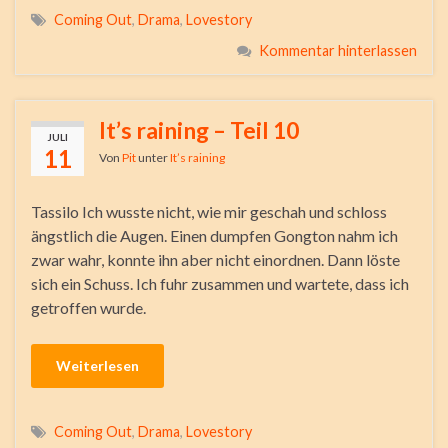
Coming Out
,
Drama
,
Lovestory
Kommentar hinterlassen
It’s raining – Teil 10
JULI
11
Von
Pit
unter
It’s raining
Tassilo Ich wusste nicht, wie mir geschah und schloss
ängstlich die Augen. Einen dumpfen Gongton nahm ich
zwar wahr, konnte ihn aber nicht einordnen. Dann löste
sich ein Schuss. Ich fuhr zusammen und wartete, dass ich
getroffen wurde.
Weiterlesen
Coming Out
,
Drama
,
Lovestory