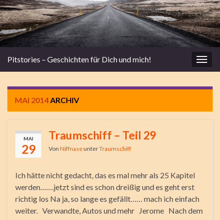
Pitstories – Geschichten für Dich und mich!
Navi
umsc
MAI 2014
ARCHIV
Traumschiff – Teil 29
MAI
29
Von
Niffnase
unter
Traumschiff
Ich hätte nicht gedacht, das es mal mehr als 25 Kapitel
werden…….jetzt sind es schon dreißig und es geht erst
richtig los Na ja, so lange es gefällt…… mach ich einfach
weiter. Verwandte, Autos und mehr Jerome Nach dem