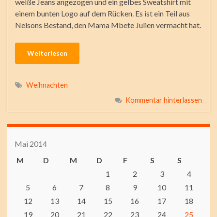
weiße Jeans angezogen und ein gelbes Sweatshirt mit
einem bunten Logo auf dem Rücken. Es ist ein Teil aus
Nelsons Bestand, den Mama Mbete Julien vermacht hat.
Weiterlesen
Weihnachten
Kommentar hinterlassen
Mai 2014
M
D
M
D
F
S
S
1
2
3
4
5
6
7
8
9
10
11
12
13
14
15
16
17
18
19
20
21
22
23
24
25