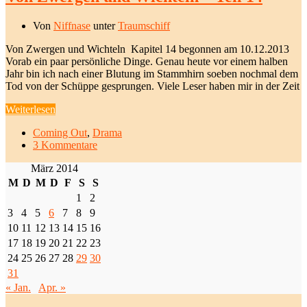
Von
Niffnase
unter
Traumschiff
Von Zwergen und Wichteln Kapitel 14 begonnen am 10.12.2013
Vorab ein paar persönliche Dinge. Genau heute vor einem halben
Jahr bin ich nach einer Blutung im Stammhirn soeben nochmal dem
Tod von der Schüppe gesprungen. Viele Leser haben mir in der Zeit
Weiterlesen
Coming Out
,
Drama
3 Kommentare
März 2014
M
D
M
D
F
S
S
1
2
3
4
5
6
7
8
9
10
11
12
13
14
15
16
17
18
19
20
21
22
23
24
25
26
27
28
29
30
31
« Jan.
Apr. »