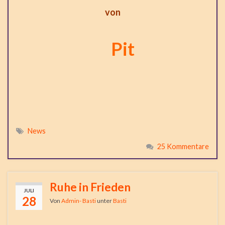
von
Pit
News
25 Kommentare
Ruhe in Frieden
JULI
28
Von
Admin- Basti
unter
Basti