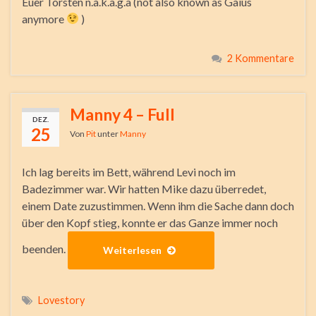
Euer Torsten n.a.k.a.g.a (not also known as Gaius
anymore
)
2 Kommentare
Manny 4 – Full
DEZ.
25
Von
Pit
unter
Manny
Ich lag bereits im Bett, während Levi noch im
Badezimmer war. Wir hatten Mike dazu überredet,
einem Date zuzustimmen. Wenn ihm die Sache dann doch
über den Kopf stieg, konnte er das Ganze immer noch
beenden.
Weiterlesen
Lovestory