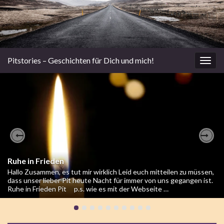
Pitstories – Geschichten für Dich und mich!
Navi
umsc
Previous
Nex
Adventskalender
Ruhe in Frieden
Hallo ihr Lieben, nach zwei Herzzattacken und einem
Hallo Zusammen, es tut mir wirklich Leid euch mitteilen zu müssen,
Krankenhausaufenthalt habe ich es leider nicht geschafft, den
dass unser lieber Pit heute Nacht für immer von uns gegangen ist.
Adventskalender fertig zu schreiben. So bleibt mir nur euch zu
Ruhe in Frieden Pit p.s. wie es mit der Webseite …
empfehlen, einer der vergangenen Kalender, aus dem Archiv zu …