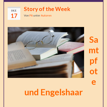
Story of the Week
DEZ.
17
Von
Pit
unter
Autoren
Sa
mt
pf
ot
e
und Engelshaar