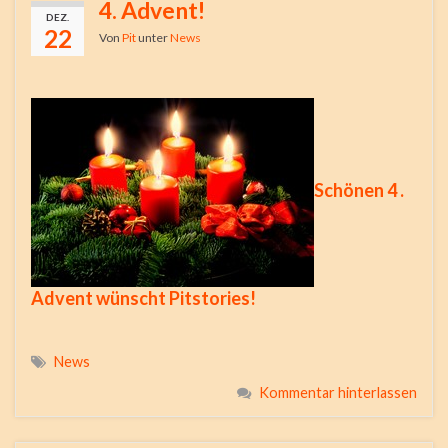
4. Advent!
DEZ.
22
Von
Pit
unter
News
Schönen 4 .
Advent wünscht Pitstories!
News
Kommentar hinterlassen