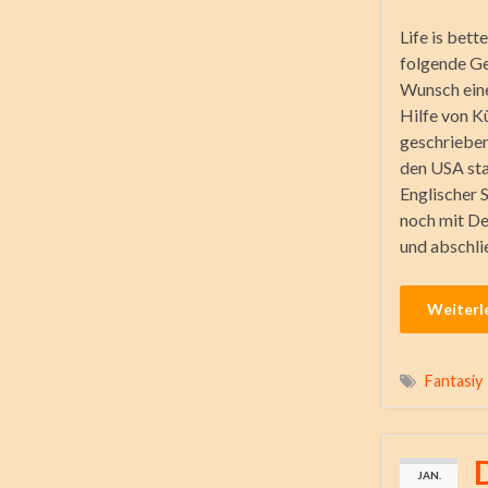
Life is bett
folgende Ge
Wunsch ein
Hilfe von Kü
geschrieben
den USA sta
Englischer S
noch mit De
und abschli
Weiterl
Fantasiy
JAN.