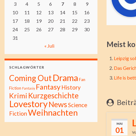
3
4
5
6
7
8
9
10
11
12
13
14
15
16
17
18
19
20
21
22
23
24
25
26
27
28
29
30
31
Meist ko
« Juli
Leipzig so
SCHLAGWÖRTER
Das Geric
Drama
Coming Out
Life is bet
Fan
Fantasy
History
Fiction
Fantasiy
Kurzgeschichte
Krimi
Beitr
Lovestory
News
Science
Weihnachten
Fiction
L
MAI
01
V