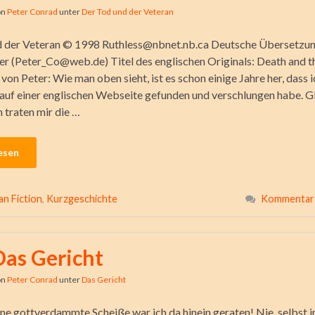
on
Peter Conrad
unter
Der Tod und der Veteran
d der Veteran © 1998 Ruthless@nbnet.nb.ca Deutsche Übersetzun
r (Peter_Co@web.de) Titel des englischen Originals: Death and t
on Peter: Wie man oben sieht, ist es schon einige Jahre her, dass i
auf einer englischen Webseite gefunden und verschlungen habe. G
 traten mir die …
esen
an Fiction
,
Kurzgeschichte
Kommentar 
Das Gericht
on
Peter Conrad
unter
Das Gericht
eine gottverdammte Scheiße war ich da hinein geraten! Nie, selbst 