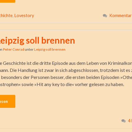
hichte
,
Lovestory
Kommentar 
Leipzig soll brennen
on
Peter Conrad
unter
Leipzig soll brennen
e Geschichte ist die dritte Episode aus dem Leben von Kriminalk
ann. Die Handlung ist zwar in sich abgeschlossen, trotzdem ist es
 besonders der Personen besser, die ersten beiden Episoden »Othe
strophen« sowie »Hit any key to die« vorher gelesen zu haben.
esen
4