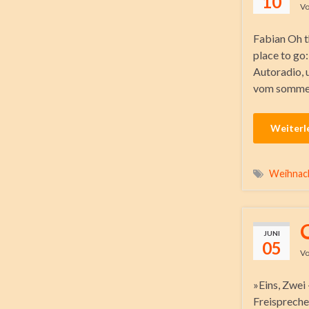
10
V
Fabian Oh th
place to go
Autoradio, 
vom sommer
Weiterl
Weihnac
JUNI
05
V
»Eins, Zwei 
Freispreche