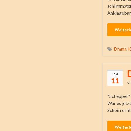
schlimmsten 
Anklagebank
Weiterl
Drama
,
K
JAN.
11
V
*Schepper* 
War es jetzt
Schon recht 
Weiterl