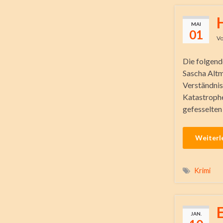
MAI
01
V
Die folgend
Sascha Altm
Verständnis
Katastrophe
gefesselten 
Weiterl
Krimi
JAN.