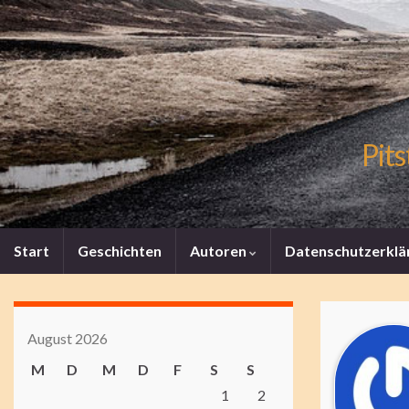
Pits
Start
Geschichten
Autoren
Datenschutzerklä
August 2026
M
D
M
D
F
S
S
1
2