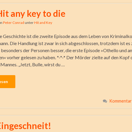
Hit any key to die
on
Peter Conrad
unter
Hit and Key
e Geschichte ist die zweite Episode aus dem Leben von Kriminal
ann. Die Handlung ist zwar in sich abgeschlossen, trotzdem ist es
 besonders der Personen besser, die erste Episode »Othello und a
n« vorher gelesen zu haben. *-*-* Der Mörder zielte auf den Kopf 
Mannes. „Jetzt, Bulle, wirst du …
esen
Kommentar 
Eingeschneit!