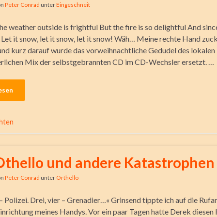
on
Peter Conrad
unter
Eingeschneit
e weather outside is frightful But the fire is so delightful And sin
: Let it snow, let it snow, let it snow! Wäh… Meine rechte Hand zu
und kurz darauf wurde das vorweihnachtliche Gedudel des lokale
lichen Mix der selbstgebrannten CD im CD-Wechsler ersetzt. …
esen
hten
Othello und andere Katastrophen
on
Peter Conrad
unter
Orthello
– Polizei. Drei, vier – Grenadier…« Grinsend tippte ich auf die Ru
inrichtung meines Handys. Vor ein paar Tagen hatte Derek diesen 