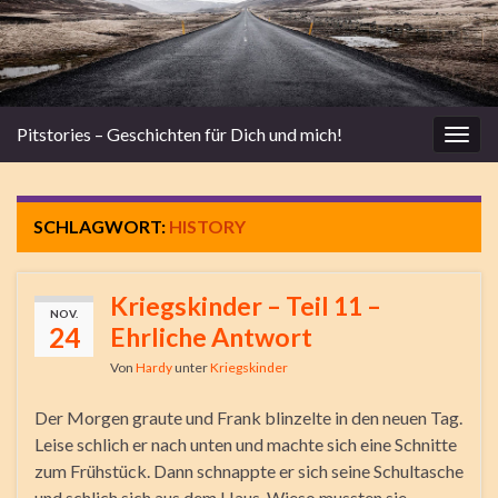
Pitstories – Geschichten für Dich und mich!
Navi
umsc
SCHLAGWORT:
HISTORY
Kriegskinder – Teil 11 –
NOV.
24
Ehrliche Antwort
Von
Hardy
unter
Kriegskinder
Der Morgen graute und Frank blinzelte in den neuen Tag.
Leise schlich er nach unten und machte sich eine Schnitte
zum Frühstück. Dann schnappte er sich seine Schultasche
und schlich sich aus dem Haus. Wieso mussten sie