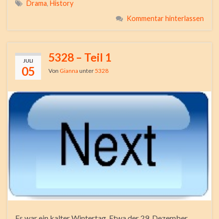
Drama
,
History
Kommentar hinterlassen
5328 – Teil 1
JULI
05
Von
Gianna
unter
5328
Es war ein kalter Wintertag. Etwa der 29. Dezember