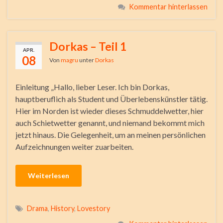
Kommentar hinterlassen
Dorkas – Teil 1
APR.
08
Von
magru
unter
Dorkas
Einleitung „Hallo, lieber Leser. Ich bin Dorkas,
hauptberuflich als Student und Überlebenskünstler tätig.
Hier im Norden ist wieder dieses Schmuddelwetter, hier
auch Schietwetter genannt, und niemand bekommt mich
jetzt hinaus. Die Gelegenheit, um an meinen persönlichen
Aufzeichnungen weiter zuarbeiten.
Weiterlesen
Drama
,
History
,
Lovestory