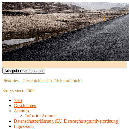
Navigation umschalten
Pitstories – Geschichten für Dich und mich!
Storys since 2000
Start
Geschichten
Autoren
Infos für Autoren
Datenschutzerklärung (EU-Datenschutzgrundverordnung)
Impressum