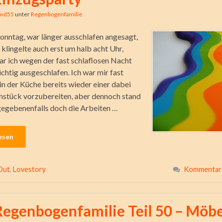
ind55
unter
Regenbogenfamilie
onntag, war länger ausschlafen angesagt,
klingelte auch erst um halb acht Uhr,
r ich wegen der fast schlaflosen Nacht
ichtig ausgeschlafen. Ich war mir fast
 in der Küche bereits wieder einer dabei
hstück vorzubereiten, aber dennoch stand
 gegebenenfalls doch die Arbeiten …
esen
Out
,
Lovestory
Kommentar 
Regenbogenfamilie Teil 50 – Möb