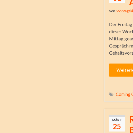
Von
Sonntagsk
Der Freitag 
dieser Woch
Mittag gear
Gespräch mi
Gehaltsvors
Weiterl
Coming 
MÄRZ
25