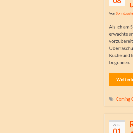
08
Von
Sonntagsk
Als ich am 
erwachte un
vorzubereite
Überraschun
Küche und h
begonnen.
Weiterl
Coming 
APR.
01