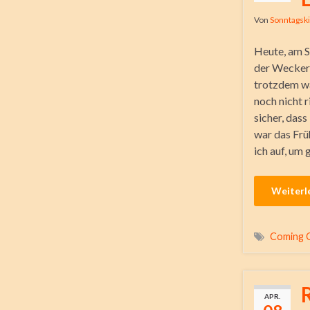
Von
Sonntagsk
Heute, am S
der Wecker 
trotzdem wa
noch nicht r
sicher, dass
war das Frü
ich auf, um
Weiterl
Coming 
APR.