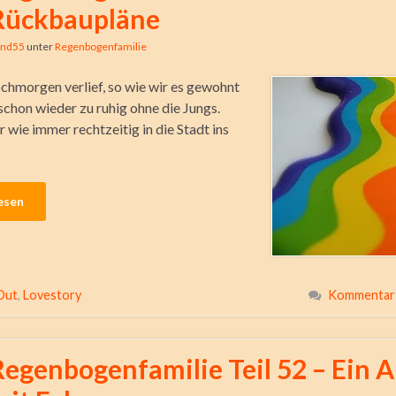
Rückbaupläne
ind55
unter
Regenbogenfamilie
hmorgen verlief, so wie wir es gewohnt
schon wieder zu ruhig ohne die Jungs.
 wie immer rechtzeitig in die Stadt ins
esen
Out
,
Lovestory
Kommentar 
Regenbogenfamilie Teil 52 – Ein 