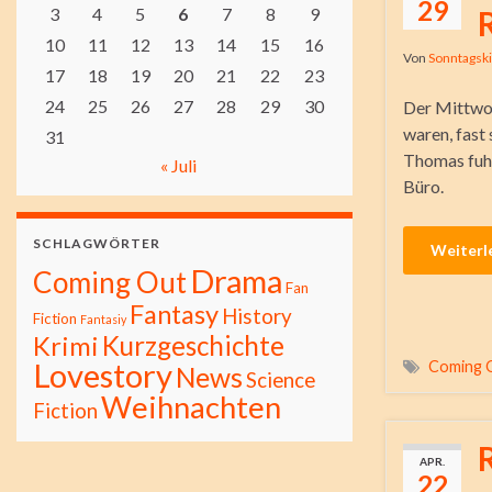
29
3
4
5
6
7
8
9
10
11
12
13
14
15
16
Von
Sonntagsk
17
18
19
20
21
22
23
24
25
26
27
28
29
30
Der Mittwoc
waren, fast 
31
Thomas fuhr
« Juli
Büro.
SCHLAGWÖRTER
Weiterl
Drama
Coming Out
Fan
Fantasy
History
Fiction
Fantasiy
Kurzgeschichte
Krimi
Lovestory
Coming 
News
Science
Weihnachten
Fiction
APR.
22