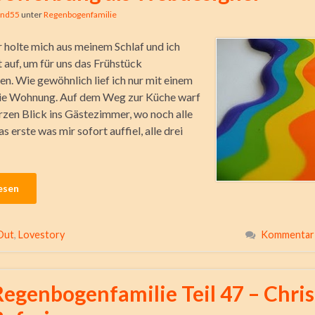
ind55
unter
Regenbogenfamilie
holte mich aus meinem Schlaf und ich
 auf, um für uns das Frühstück
n. Wie gewöhn­lich lief ich nur mit einem
die Wohnung. Auf dem Weg zur Küche warf
urzen Blick ins Gästezimmer, wo noch alle
as erste was mir sofort auffiel, alle drei
esen
Out
,
Lovestory
Kommentar 
Regenbogenfamilie Teil 47 – Chris