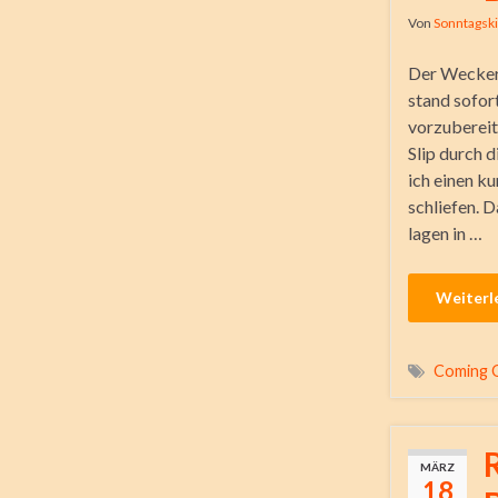
Von
Sonntagsk
Der Wecker 
stand sofort
vorzubereite
Slip durch 
ich einen k
schliefen. D
lagen in …
Weiterl
Coming 
MÄRZ
18