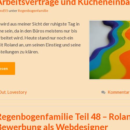
Arbeitsverträge und Kücheneinb
ind55
unter
Regenbogenfamilie
wird aus meiner Sicht der ruhigste Tag in
e sein, da in den Büros meistens nur bis
beitet wird. Heute stand nur noch ein
t Roland an, um seinen Einstieg und seine
tellungen zu klären.
esen
Out
,
Lovestory
Kommentar 
Regenbogenfamilie Teil 48 – Rola
Bewerbung als Webdesigner