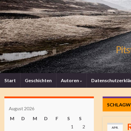
Pits
Start
Geschichten
Autoren
Datenschutzerklä
SCHLAGW
August 2026
M
D
M
D
F
S
S
1
2
APR.