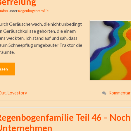
Befreiung
ind55
unter
Regenbogenfamilie
urch Geräusche wach, die nicht unbedingt
n Ge­räusch­kulisse gehörten, die einem
ns weckten. Ich stand auf und sah, dass
 zum Schneepflug umgebauter Traktor die
räumte.
esen
Out
,
Lovestory
Kommentar 
Regenbogenfamilie Teil 46 – Noch
Unternehmen