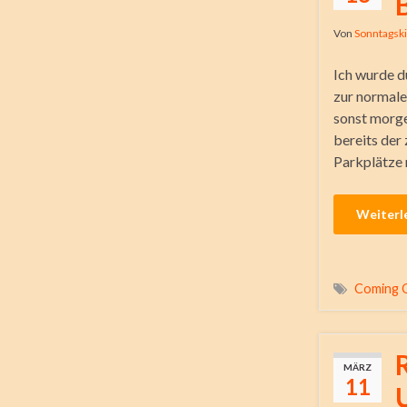
Von
Sonntagsk
Ich wurde d
zur normale
sonst morge
bereits der
Parkplätze 
Weiterl
Coming 
MÄRZ
11