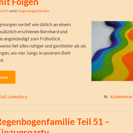
mit Folgen
ind55
unter
Regenbogenfamilie
orgen verlief wie üblich an einem
sätzlich erschienen Bernhard und
e angekündigt zum Frühstück.
eise lief alles ruhiger und gesitteter ab als
gen, wo vier Jungs in unserem Bett
d.
esen
Out
,
Lovestory
Kommentar 
Regenbogenfamilie Teil 51 –
Einzugsparty