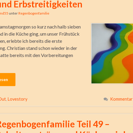
und Erbstreitigkeiten
ind55
unter
Regenbogenfamilie
Samstagmorgen so kurz nach halb sieben
d in die Küche ging, um unser Frühstück
n, erlebte ich bereits die erste
g. Christian stand schon wieder in der
atte bereits mit den Vorbereitungen
esen
Out
,
Lovestory
Kommentar 
Regenbogenfamilie Teil 49 –