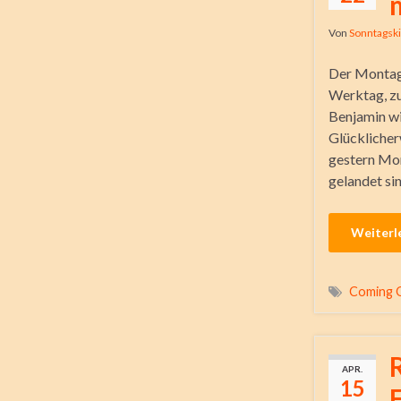
Von
Sonntagsk
Der Montagm
Werktag, zu
Benjamin wi
Glücklicherw
gestern Mor
gelandet sin
Weiterl
Coming 
APR.
15