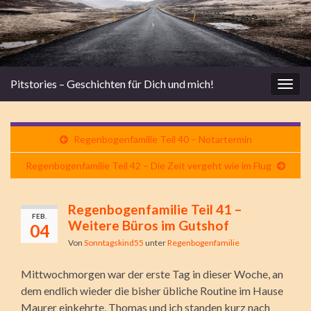
Pitstories – Geschichten für Dich und mich!
Navi
umsc
Regenbogenfamilie Teil 40 – Notartermin
Regenbogenfamilie Teil 42 – Die Zeit vergeht wie im Flug
Regenbogenfamilie Teil 41 –
FEB.
Weitere Büros im Gutshof
04
Von
Sonntagskind55
unter
Regenbogenfamilie
Mittwochmorgen war der erste Tag in dieser Woche, an
dem endlich wieder die bisher übliche Routine im Hause
Maurer einkehrte, Thomas und ich standen kurz nach