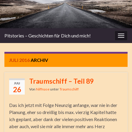
Pitstories – Geschichten für Dich und mich!
Navi
umsc
JULI 2016
ARCHIV
Traumschiff – Teil 89
JULI
26
Von
Niffnase
unter
Traumschiff
Das ich jetzt mit Folge Neunzig anfange, war nie in der
Planung, eher so dreißig bis max. vierzig Kapitel hatte
ich geplant, aber dank der vielen positiven Reaktionen
aber auch, weil sie mir alle immer mehr ans Herz