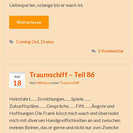
Liebesperlen, solange bis er wach ist.
Weiterlesen
Coming Out
,
Drama
1 Kommentar
Traumschiff – Teil 86
JULI
18
Von
Niffnase
unter
Traumschiff
Heimfahrt……Ermittlungen……Spiele……
Zukunftspläne…….Gespräche……Fiffi……Ängste und
Hoffnungen Ole Frank küsst mich wach und überredet
mich mit diversen Handgreiflichkeiten an und zwischen
meinen Beinen, das er gerne und nicht nur zum Zwecke