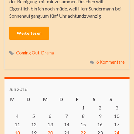
der Reinigung, mit mir zusammen Duschen will.
Eigentlich bin ich noch müde, weil Herr Sundermann bei
Sonnenaufgang, um fünf Uhr achtundzwanzig
Weiterlesen
Coming Out
,
Drama
6 Kommentare
Juli 2016
M
D
M
D
F
S
S
1
2
3
4
5
6
7
8
9
10
11
12
13
14
15
16
17
18
19
20
21
22
23
24