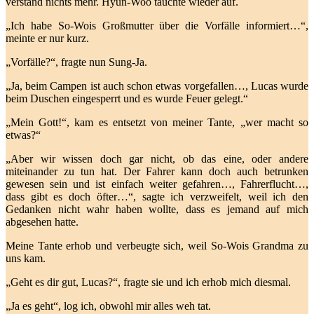
verstand nichts mehr. Hyun-Woo tauchte wieder auf.
„Ich habe So-Wois Großmutter über die Vorfälle informiert…“,
meinte er nur kurz.
„Vorfälle?“, fragte nun Sung-Ja.
„Ja, beim Campen ist auch schon etwas vorgefallen…, Lucas wurde
beim Duschen eingesperrt und es wurde Feuer gelegt.“
„Mein Gott!“, kam es entsetzt von meiner Tante, „wer macht so
etwas?“
„Aber wir wissen doch gar nicht, ob das eine, oder andere
miteinander zu tun hat. Der Fahrer kann doch auch betrunken
gewesen sein und ist einfach weiter gefahren…, Fahrerflucht…,
dass gibt es doch öfter…“, sagte ich verzweifelt, weil ich den
Gedanken nicht wahr haben wollte, dass es jemand auf mich
abgesehen hatte.
Meine Tante erhob und verbeugte sich, weil So-Wois Grandma zu
uns kam.
„Geht es dir gut, Lucas?“, fragte sie und ich erhob mich diesmal.
„Ja es geht“, log ich, obwohl mir alles weh tat.