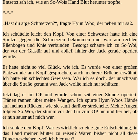
Entsetzt sah ich, wie an So-Wois Hand Blut herunter tropfte,
*-*-*
„Hast du arge Schmerzen?“, fragte Hyun-Woo, der neben mir saß.
Ich schüttelte leicht den Kopf. Von einer Schwester hatte ich eine
Spritze gegen die Schmerzen bekommen und war am rechten
Ellenbogen und Knie verbunden. Besorgt schaute ich zu So-Woi,
der vor der Glastür auf und ablief, hinter der Jack gerade operiert
wurde.
Er hatte nicht so viel Glück, wie ich. Es wurde von einer großen
Platzwunde am Kopf gesprochen, auch mehrere Brüche erwähnt.
Ich hatte ein schlechtes Gewissen. War ich es doch, der unachtsam
über die Straße gerannt war. Jack wollte mich nur schützen.
Jetzt lag er im OP und wurde schon seit einer Stunde operiert.
Tränen rannen über meine Wangen. Ich spürte Hyun-Woos Hände
auf meinem Rücken, wie sie sanft darüber streichelte. Meine Augen
folgten So-Woi, der stumm vor der Tür zum OP hin und her lief, ob
er nun sauer auf mich war.
Ich senkte den Kopf. War es wirklich so eine gute Entscheidung, in
das Land meiner Mutter zu reisen? Waren bisher nicht all diese
Dinge geschehen, weil ich hier war?