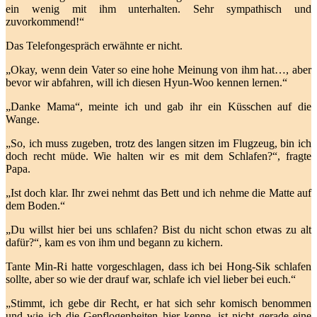
ein wenig mit ihm unterhalten. Sehr sympathisch und
zuvorkommend!“
Das Telefongespräch erwähnte er nicht.
„Okay, wenn dein Vater so eine hohe Meinung von ihm hat…, aber
bevor wir abfahren, will ich diesen Hyun-Woo kennen lernen.“
„Danke Mama“, meinte ich und gab ihr ein Küsschen auf die
Wange.
„So, ich muss zugeben, trotz des langen sitzen im Flugzeug, bin ich
doch recht müde. Wie halten wir es mit dem Schlafen?“, fragte
Papa.
„Ist doch klar. Ihr zwei nehmt das Bett und ich nehme die Matte auf
dem Boden.“
„Du willst hier bei uns schlafen? Bist du nicht schon etwas zu alt
dafür?“, kam es von ihm und begann zu kichern.
Tante Min-Ri hatte vorgeschlagen, dass ich bei Hong-Sik schlafen
sollte, aber so wie der drauf war, schlafe ich viel lieber bei euch.“
„Stimmt, ich gebe dir Recht, er hat sich sehr komisch benommen
und wie ich die Gepflogenheiten hier kenne, ist nicht gerade eine