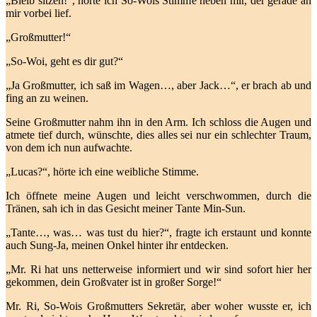
„Bleib sitzen!“, hörte ich So-Wois Stimme neben mir, der gerade an
mir vorbei lief.
„Großmutter!“
„So-Woi, geht es dir gut?“
„Ja Großmutter, ich saß im Wagen…, aber Jack…“, er brach ab und
fing an zu weinen.
Seine Großmutter nahm ihn in den Arm. Ich schloss die Augen und
atmete tief durch, wünschte, dies alles sei nur ein schlechter Traum,
von dem ich nun aufwachte.
„Lucas?“, hörte ich eine weibliche Stimme.
Ich öffnete meine Augen und leicht verschwommen, durch die
Tränen, sah ich in das Gesicht meiner Tante Min-Sun.
„Tante…, was… was tust du hier?“, fragte ich erstaunt und konnte
auch Sung-Ja, meinen Onkel hinter ihr entdecken.
„Mr. Ri hat uns netterweise informiert und wir sind sofort hier her
gekommen, dein Großvater ist in großer Sorge!“
Mr. Ri, So-Wois Großmutters Sekretär, aber woher wusste er, ich