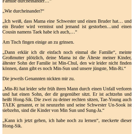
Familie durcheinander…“
„Wie durcheinander?“
„Ich weiß, dass Mama eine Schwester und einen Bruder hat… und
ein Bruder wird vermisst und jemand ist gestorben…und einen
Cousin namens Taek habe ich auch,…“
Am Tisch fingen einige an zu grinsen.
„Dann erklär ich dir einfach noch einmal die Familie“, meinte
Großmutter plötzlich, deine Mama ist die Älteste meiner Kinder,
ältester Sohn der Familie ist Min-Chul, den wir leider nicht finden
können, dann gibt es noch Min-Sun und unsere jüngste, Min-Ri.“
Die jeweils Genannten nickten mir zu.
„Min-Ri hat leider sehr früh ihren Mann durch einen Unfall verloren
und hat einen Sohn, der dir g
egenüber sitzt. Er ist achtzehn und
heißt Hong-Sik. D
ie zwei zu deiner rechten sitzen, Tae-Young auch
TAEK genannt, er ist neunzehn und seine Schwester Un-Sook ist
siebzehn, sind die Kinder von Min Sun und Sung-Ja.“
„Kann ich jetzt gehen, ich habe noch zu lernen“, meckerte dieser
Hong-Sik.