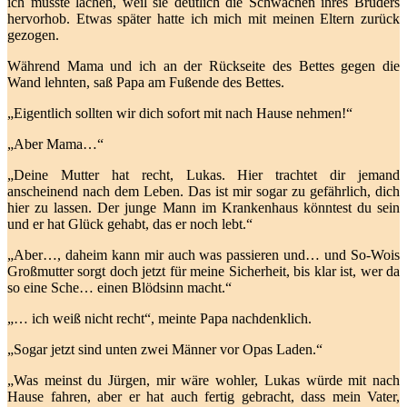
ich musste lachen, weil sie deutlich die Schwächen ihres Bruders
hervorhob. Etwas später hatte ich mich mit meinen Eltern zurück
gezogen.
Während Mama und ich an der Rückseite des Bettes gegen die
Wand lehnten, saß Papa am Fußende des Bettes.
„Eigentlich sollten wir dich sofort mit nach Hause nehmen!“
„Aber Mama…“
„Deine Mutter hat recht, Lukas. Hier trachtet dir jemand
anscheinend nach dem Leben. Das ist mir sogar zu gefährlich, dich
hier zu lassen. Der junge Mann im Krankenhaus könntest du sein
und er hat Glück gehabt, das er noch lebt.“
„Aber…, daheim kann mir auch was passieren und… und So-Wois
Großmutter sorgt doch jetzt für meine Sicherheit, bis klar ist, wer da
so eine Sche… einen Blödsinn macht.“
„… ich weiß nicht recht“, meinte Papa nachdenklich.
„Sogar jetzt sind unten zwei Männer vor Opas Laden.“
„Was meinst du Jürgen, mir wäre wohler, Lukas würde mit nach
Hause fahren, aber er hat auch fertig gebracht, dass mein Vater,