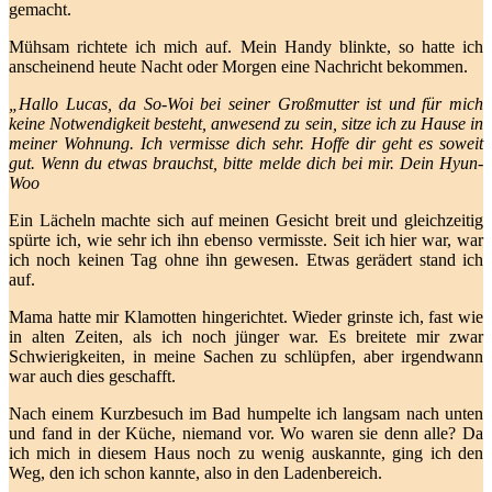
gemacht.
Mühsam richtete ich mich auf. Mein Handy blinkte, so hatte ich
anscheinend heute Nacht oder Morgen eine Nachricht bekommen.
„Hallo Lucas, da So-Woi bei seiner Großmutter ist und für mich
keine Notwendigkeit besteht, anwesend zu sein, sitze ich zu Hause in
meiner Wohnung. Ich vermisse dich sehr. Hoffe dir geht es soweit
gut. Wenn du etwas brauchst, bitte melde dich bei mir. Dein Hyun-
Woo
Ein Lächeln machte sich auf meinen Gesicht breit und gleichzeitig
spürte ich, wie sehr ich ihn ebenso vermisste. Seit ich hier war, war
ich noch keinen Tag ohne ihn gewesen. Etwas gerädert stand ich
auf.
Mama hatte mir Klamotten hingerichtet. Wieder grinste ich, fast wie
in alten Zeiten, als ich noch jünger war. Es breitete mir zwar
Schwierigkeiten, in meine Sachen zu schlüpfen, aber irgendwann
war auch dies geschafft.
Nach einem Kurzbesuch im Bad humpelte ich langsam nach unten
und fand in der Küche, niemand vor. Wo waren sie denn alle? Da
ich mich in diesem Haus noch zu wenig auskannte, ging ich den
Weg, den ich schon kannte, also in den Ladenbereich.