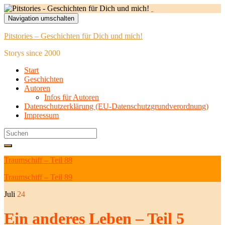
Navigation umschalten
Pitstories – Geschichten für Dich und mich!
Storys since 2000
Start
Geschichten
Autoren
Infos für Autoren
Datenschutzerklärung (EU-Datenschutzgrundverordnung)
Impressum
Search
for:
Traumschiff – Teil 88
Traumschiff – Teil 89
Juli
24
Ein anderes Leben – Teil 5