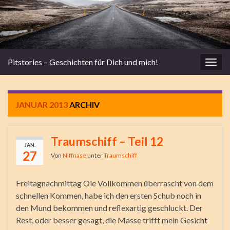
Pitstories – Geschichten für Dich und mich!
Navi
umsc
JANUAR 2013
ARCHIV
Traumschiff – Teil 12
JAN.
27
Von
Niffnase
unter
Traumschiff
Freitagnachmittag Ole Vollkommen überrascht von dem
schnellen Kommen, habe ich den ersten Schub noch in
den Mund bekommen und reflexartig geschluckt. Der
Rest, oder besser gesagt, die Masse trifft mein Gesicht