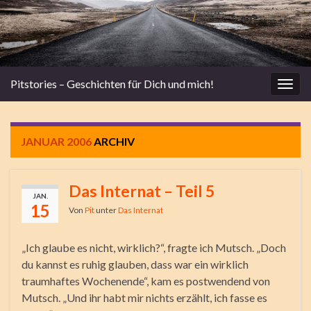
Pitstories – Geschichten für Dich und mich!
Navi
umsc
JANUAR 2006
ARCHIV
Das Internat – Teil 5
JAN.
15
Von
Pit
unter
Das Internat
„Ich glaube es nicht, wirklich?“, fragte ich Mutsch. „Doch
du kannst es ruhig glauben, dass war ein wirklich
traumhaftes Wochenende“, kam es postwendend von
Mutsch. „Und ihr habt mir nichts erzählt, ich fasse es