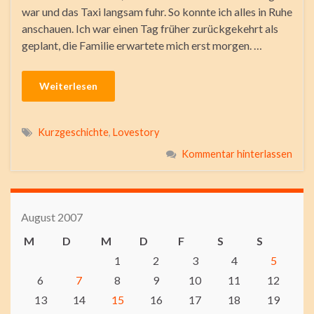
war und das Taxi langsam fuhr. So konnte ich alles in Ruhe
anschauen. Ich war einen Tag früher zurückgekehrt als
geplant, die Familie erwartete mich erst morgen. …
Weiterlesen
Kurzgeschichte
,
Lovestory
Kommentar hinterlassen
August 2007
M
D
M
D
F
S
S
1
2
3
4
5
6
7
8
9
10
11
12
13
14
15
16
17
18
19