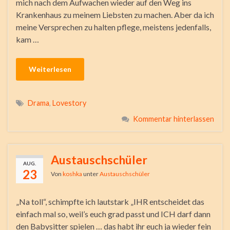
mich nach dem Aufwachen wieder auf den Weg ins
Krankenhaus zu meinem Liebsten zu machen. Aber da ich
meine Versprechen zu halten pflege, meistens jedenfalls,
kam …
Weiterlesen
Drama
,
Lovestory
Kommentar hinterlassen
Austauschschüler
AUG.
23
Von
koshka
unter
Austauschschüler
„Na toll“, schimpfte ich lautstark „IHR entscheidet das
einfach mal so, weil’s euch grad passt und ICH darf dann
den Babysitter spielen … das habt ihr euch ja wieder fein