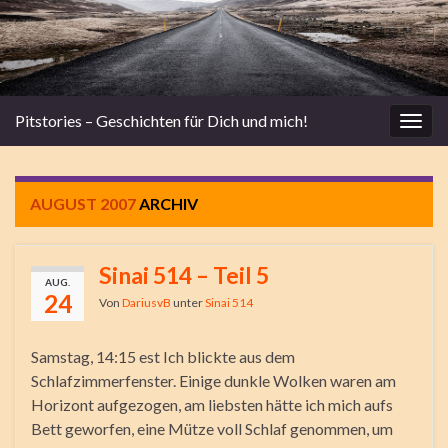
Pitstories – Geschichten für Dich und mich!
Navi
umsc
AUGUST 2007
ARCHIV
Sinai 514 – Teil 5
AUG.
24
Von
DariusvB
unter
Sinai 514
Samstag, 14:15 est Ich blickte aus dem
Schlafzimmerfenster. Einige dunkle Wolken waren am
Horizont aufgezogen, am liebsten hätte ich mich aufs
Bett geworfen, eine Mütze voll Schlaf genommen, um