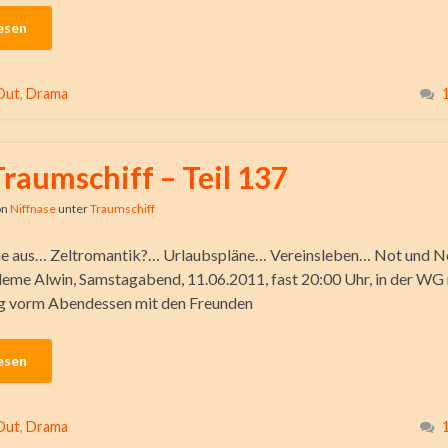
esen
Out
,
Drama
Traumschiff – Teil 137
on
Niffnase
unter
Traumschiff
e aus… Zeltromantik?… Urlaubspläne… Vereinsleben… Not und 
eme Alwin, Samstagabend, 11.06.2011, fast 20:00 Uhr, in der WG
ag vorm Abendessen mit den Freunden
esen
Out
,
Drama