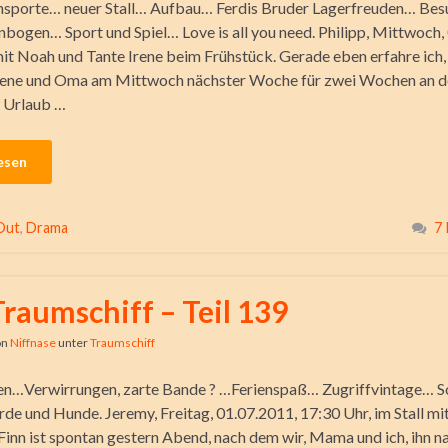
nsporte… neuer Stall… Aufbau… Ferdis Bruder Lagerfreuden… Bes
ogen… Sport und Spiel… Love is all you need. Philipp, Mittwoch,
it Noah und Tante Irene beim Frühstück. Gerade eben erfahre ich,
Irene und Oma am Mittwoch nächster Woche für zwei Wochen an 
 Urlaub …
esen
Out
,
Drama
7
Traumschiff – Teil 139
on
Niffnase
unter
Traumschiff
en…Verwirrungen, zarte Bande ? …Ferienspaß… Zugriffvintage… S
de und Hunde. Jeremy, Freitag, 01.07.2011, 17:30 Uhr, im Stall mit
 Finn ist spontan gestern Abend, nach dem wir, Mama und ich, ihn n