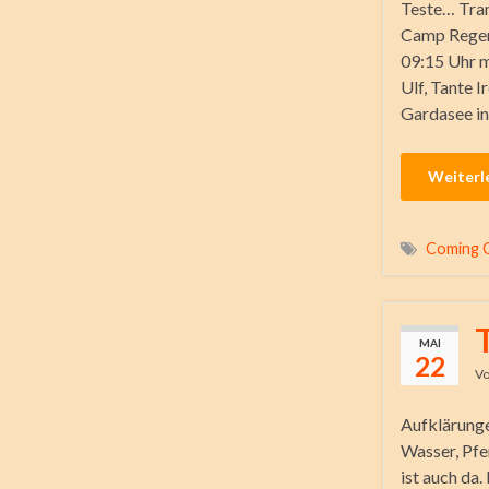
Teste… Tra
Camp Regenb
09:15 Uhr m
Ulf, Tante 
Gardasee in
Weiterl
Coming 
MAI
22
V
Aufklärung
Wasser, Pfer
ist auch da.