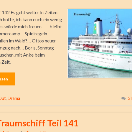
 142 Es geht weiter in Zeiten
ch hoffe, ich kann euch ein wenig
as würde mich freuen…….bleibt
mmercamp… Spielregeln…
llen im Wald?… Ottos neuer
mzug nach… Boris, Sonntag
uschen, mit Anke beim
 Zelt.
esen
Out
,
Drama
3
Traumschiff Teil 141