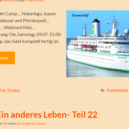
on
Niffnase
unter
Traumschiff
 im Camp… Naturlego, bauen
 Wasser und Pferdespaß…
… Wald und Feld…
ung Ole, Samstag, 09.07. 15:00
, das bald komplett fertig ist.
esen
Out
,
Drama
Kommentar 
Ein anderes Leben- Teil 22
on
Pit
unter
Ein anderes Leben