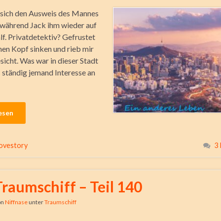
 sich den Ausweis des Mannes
 während Jack ihm wieder auf
lf. Privatdetektiv? Gefrustet
inen Kopf sinken und rieb mir
sicht. Was war in dieser Stadt
s ständig jemand Interesse an
esen
ovestory
3
Traumschiff – Teil 140
on
Niffnase
unter
Traumschiff