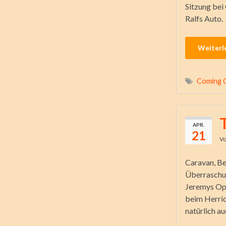
Sitzung bei
Ralfs Auto.
Weiterl
Coming 
APR.
21
V
Caravan, Be
Überraschun
Jeremys Opa
beim Herric
natürlich au