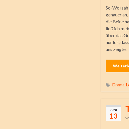
So-Woi sah
genauer an,
die Beine ha
ließ ich me
über das Ge
nur los, das
uns zeigte.
Weiterl
Drama
,
L
JUNI
13
V