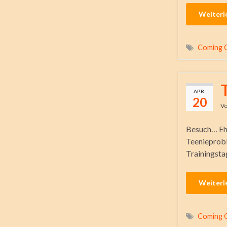
Weiterl
Coming 
APR.
20
V
Besuch… Eh
Teenieprobl
Trainingst
Weiterl
Coming 