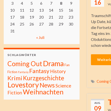
16
3
4
5
6
7
8
9
V
10
11
12
13
14
15
16
Traumschiff
17
18
19
20
21
22
23
Up Date, kü
24
25
26
27
28
29
30
die Fortset
31
Tag eins i
« Juli
Obduktions
schon wied
SCHLAGWÖRTER
Weiterl
Drama
Coming Out
Fan
Fantasy
History
Fiction
Fantasiy
Kurzgeschichte
Krimi
Coming 
Lovestory
News
Science
Weihnachten
Fiction
AUG.
09
V