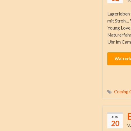
V
Lagerleben
mit Stroh…
Young Love
Naturerfahr
Uhr im Camp
Weiterl
Coming 
AUG.
20
V