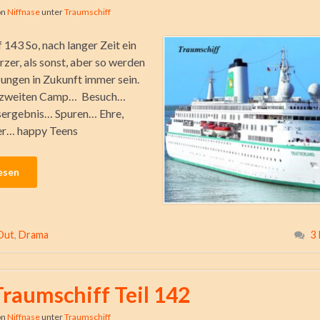
on
Niffnase
unter
Traumschiff
 143 So, nach langer Zeit ein
rzer, als sonst, aber so werden
zungen in Zukunft immer sein.
m zweiten Camp… Besuch…
ergebnis… Spuren… Ehre,
er… happy Teens
esen
Out
,
Drama
3
Traumschiff Teil 142
on
Niffnase
unter
Traumschiff