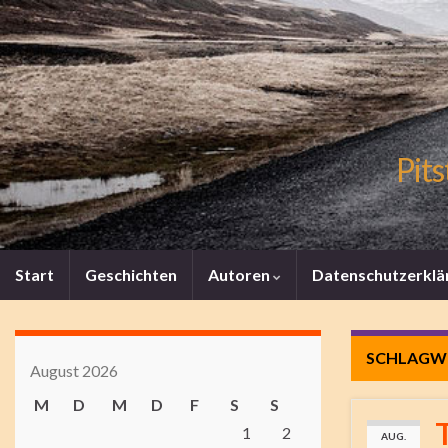
Pits
Start
Geschichten
Autoren
Datenschutzerklä
SCHLAGW
August 2026
M
D
M
D
F
S
S
1
2
AUG.