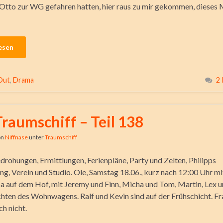
 Otto zur WG gefahren hatten, hier raus zu mir gekommen, dieses 
esen
Out
,
Drama
2
Traumschiff – Teil 138
on
Niffnase
unter
Traumschiff
drohungen, Ermittlungen, Ferienpläne, Party und Zelten, Philipps
g, Verein und Studio. Ole, Samstag 18.06., kurz nach 12:00 Uhr mi
 auf dem Hof, mit Jeremy und Finn, Micha und Tom, Martin, Lex u
hten des Wohnwagens. Ralf und Kevin sind auf der Frühschicht. Fr
ch nicht.