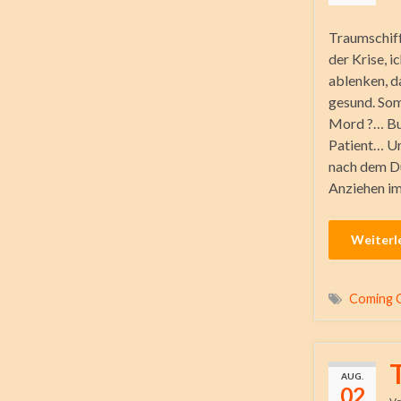
Traumschiff
der Krise, i
ablenken, d
gesund. So
Mord ?… Bu
Patient… U
nach dem D
Anziehen im
Weiterl
Coming 
AUG.
02