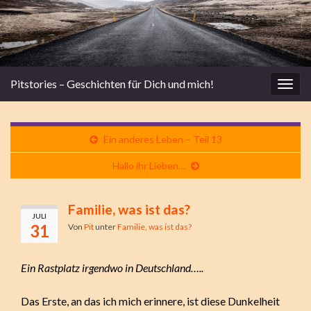
Pitstories – Geschichten für Dich und mich!
Navi
umsc
Ein anderes Leben – Teil 13
Hallo ihr Lieben…
Familie, was ist das?
JULI
31
Von
Pit
unter
Familie, was ist das?
Ein Rastplatz irgendwo in Deutschland…..
Das Erste, an das ich mich erinnere, ist diese Dunkelheit