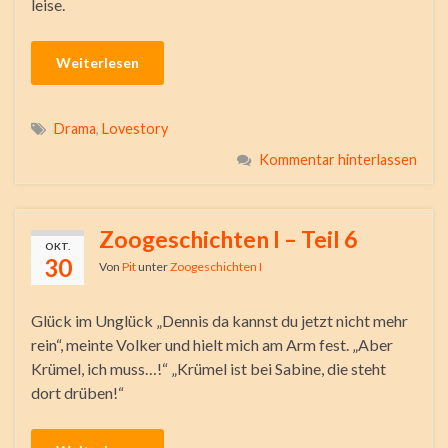
leise.
Weiterlesen
Drama
,
Lovestory
Kommentar hinterlassen
Zoogeschichten I – Teil 6
OKT.
30
Von
Pit
unter
Zoogeschichten I
Glück im Unglück „Dennis da kannst du jetzt nicht mehr
rein“, meinte Volker und hielt mich am Arm fest. „Aber
Krümel, ich muss…!“ „Krümel ist bei Sabine, die steht
dort drüben!“