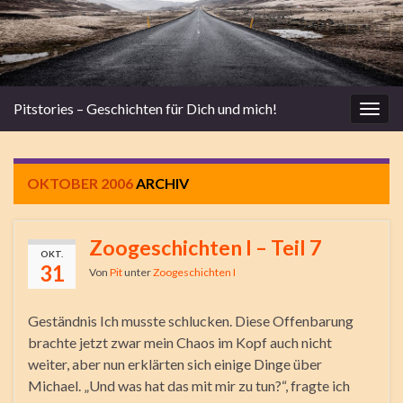
Pitstories – Geschichten für Dich und mich!
Navi
umsc
OKTOBER 2006
ARCHIV
Zoogeschichten I – Teil 7
OKT.
31
Von
Pit
unter
Zoogeschichten I
Geständnis Ich musste schlucken. Diese Offenbarung
brachte jetzt zwar mein Chaos im Kopf auch nicht
weiter, aber nun erklärten sich einige Dinge über
Michael. „Und was hat das mit mir zu tun?“, fragte ich