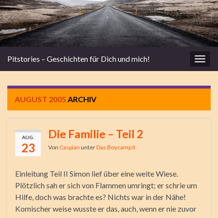
Pitstories – Geschichten für Dich und mich!
Navi
umsc
AUGUST 2005
ARCHIV
Die Familie – Teil 2
AUG.
23
Von
Caspian
unter
Das Boycamp II
Einleitung Teil II Simon lief über eine weite Wiese.
Plötzlich sah er sich von Flammen umringt; er schrie um
Hilfe, doch was brachte es? Nichts war in der Nähe!
Komischer weise wusste er das, auch, wenn er nie zuvor