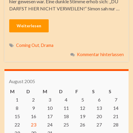
hier gewesen war. Eine dunkle Stimme erhob sich: „DU
DARFST HIER NICHT VERWEILEN!“ Simon sah nur …
Weiterlesen
Coming Out
,
Drama
Kommentar hinterlassen
August 2005
M
D
M
D
F
S
S
1
2
3
4
5
6
7
8
9
10
11
12
13
14
15
16
17
18
19
20
21
22
23
24
25
26
27
28
29
30
31