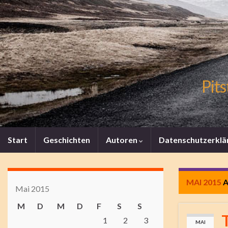
Pits
Start
Geschichten
Autoren
Datenschutzerklä
MAI 2015
A
Mai 2015
M
D
M
D
F
S
S
1
2
3
MAI