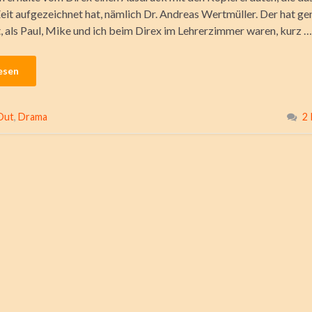
Zeit aufgezeichnet hat, nämlich Dr. Andreas Wertmüller. Der hat ge
t, als Paul, Mike und ich beim Direx im Lehrerzimmer waren, kurz …
esen
Out
,
Drama
2