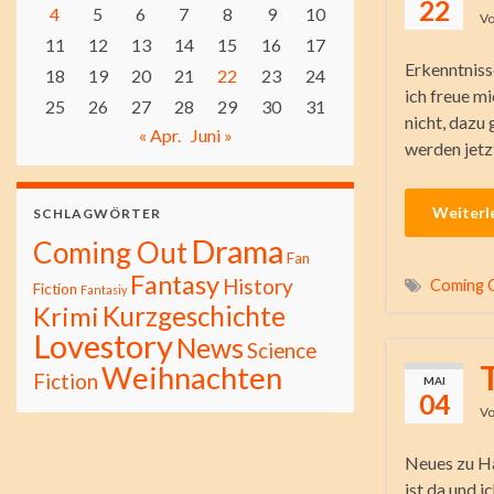
22
4
5
6
7
8
9
10
V
11
12
13
14
15
16
17
Erkenntniss
18
19
20
21
22
23
24
ich freue m
25
26
27
28
29
30
31
nicht, dazu 
« Apr.
Juni »
werden jetz
Weiterl
SCHLAGWÖRTER
Drama
Coming Out
Fan
Fantasy
History
Coming 
Fiction
Fantasiy
Kurzgeschichte
Krimi
Lovestory
News
Science
Weihnachten
Fiction
MAI
04
V
Neues zu H
ist da und 