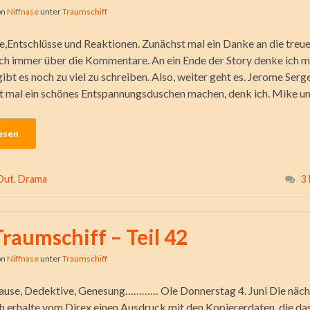
on
Niffnase
unter
Traumschiff
e,Entschlüsse und Reaktionen. Zunächst mal ein Danke an die treu
ich immer über die Kommentare. An ein Ende der Story denke ich
gibt es noch zu viel zu schreiben. Also, weiter geht es. Jerome Serge
t mal ein schönes Entspannungsduschen machen, denk ich. Mike u
esen
Out
,
Drama
3
Traumschiff – Teil 42
on
Niffnase
unter
Traumschiff
ause, Dedektive, Genesung………… Ole Donnerstag 4. Juni Die näch
ich erhalte vom Direx einen Ausdruck mit den Kopiererdaten, die das