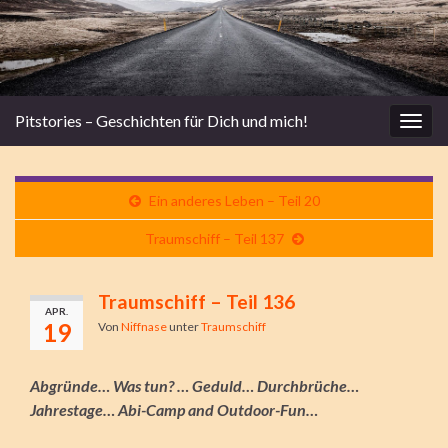
Pitstories – Geschichten für Dich und mich!
Navi
umsc
Ein anderes Leben – Teil 20
Traumschiff – Teil 137
Traumschiff – Teil 136
APR.
19
Von
Niffnase
unter
Traumschiff
Abgründe… Was tun? … Geduld… Durchbrüche…
Jahrestage… Abi-Camp and Outdoor-Fun…