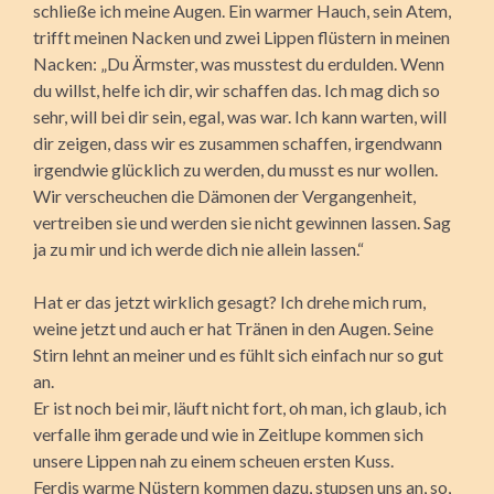
schließe ich meine Augen. Ein warmer Hauch, sein Atem,
trifft meinen Nacken und zwei Lippen flüstern in meinen
Nacken: „Du Ärmster, was musstest du erdulden. Wenn
du willst, helfe ich dir, wir schaffen das. Ich mag dich so
sehr, will bei dir sein, egal, was war. Ich kann warten, will
dir zeigen, dass wir es zusammen schaffen, irgendwann
irgendwie glücklich zu werden, du musst es nur wollen.
Wir verscheuchen die Dämonen der Vergangenheit,
vertreiben sie und werden sie nicht gewinnen lassen. Sag
ja zu mir und ich werde dich nie allein lassen.“
Hat er das jetzt wirklich gesagt? Ich drehe mich rum,
weine jetzt und auch er hat Tränen in den Augen. Seine
Stirn lehnt an meiner und es fühlt sich einfach nur so gut
an.
Er ist noch bei mir, läuft nicht fort, oh man, ich glaub, ich
verfalle ihm gerade und wie in Zeitlupe kommen sich
unsere Lippen nah zu einem scheuen ersten Kuss.
Ferdis warme Nüstern kommen dazu, stupsen uns an, so,