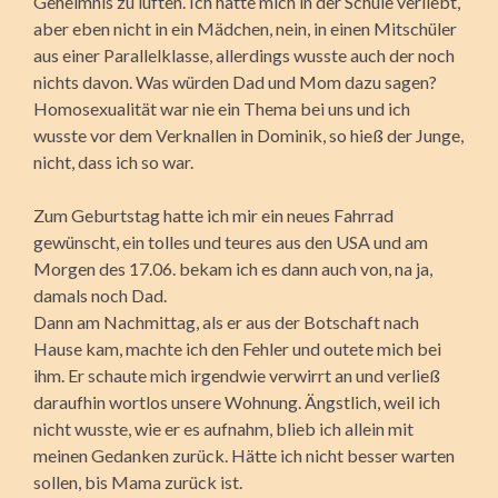
Geheimnis zu lüften. Ich hatte mich in der Schule verliebt,
aber eben nicht in ein Mädchen, nein, in einen Mitschüler
aus einer Parallelklasse, allerdings wusste auch der noch
nichts davon. Was würden Dad und Mom dazu sagen?
Homosexualität war nie ein Thema bei uns und ich
wusste vor dem Verknallen in Dominik, so hieß der Junge,
nicht, dass ich so war.
Zum Geburtstag hatte ich mir ein neues Fahrrad
gewünscht, ein tolles und teures aus den USA und am
Morgen des 17.06. bekam ich es dann auch von, na ja,
damals noch Dad.
Dann am Nachmittag, als er aus der Botschaft nach
Hause kam, machte ich den Fehler und outete mich bei
ihm. Er schaute mich irgendwie verwirrt an und verließ
daraufhin wortlos unsere Wohnung. Ängstlich, weil ich
nicht wusste, wie er es aufnahm, blieb ich allein mit
meinen Gedanken zurück. Hätte ich nicht besser warten
sollen, bis Mama zurück ist.