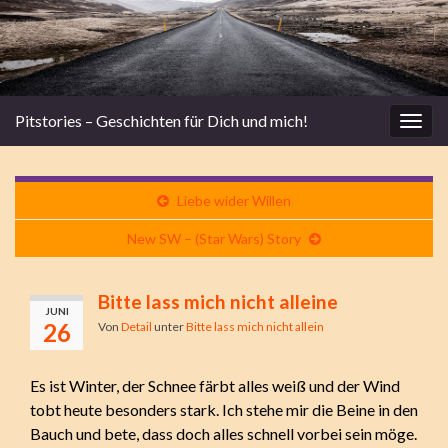
Pitstories – Geschichten für Dich und mich!
Navi
umsc
Liebe wider Willen
New SW – (Star Wars) Story
Bitte lass mich nicht alleine
JUNI
26
Von
Detail
unter
Bitte lass mich nicht allein
Es ist Winter, der Schnee färbt alles weiß und der Wind
tobt heute besonders stark. Ich stehe mir die Beine in den
Bauch und bete, dass doch alles schnell vorbei sein möge.