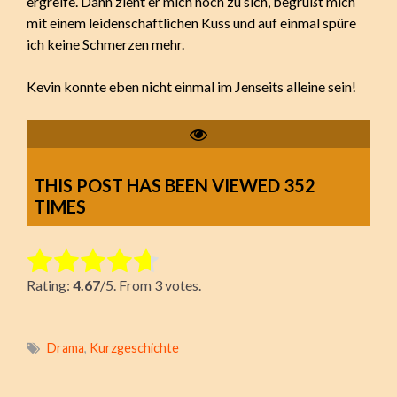
ergreife. Dann zieht er mich hoch zu sich, begrüßt mich
mit einem leidenschaftlichen Kuss und auf einmal spüre
ich keine Schmerzen mehr.
Kevin konnte eben nicht einmal im Jenseits alleine sein!
THIS POST HAS BEEN VIEWED
352
TIMES
Rate this item:
Rating:
4.67
/5. From 3 votes.
Submit Rating
Drama
,
Kurzgeschichte