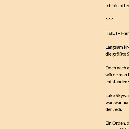
Ich bin offe
*-*-*
TEIL I – H
Langsam kre
die größte S
Doch nach a
würde man k
entstanden 
Luke Skywal
war, war nu
der Jedi.
Ein Orden, 