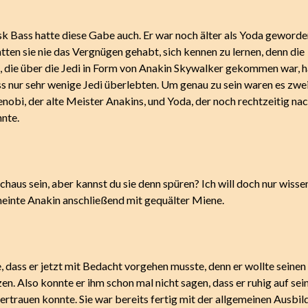
sk Bass hatte diese Gabe auch. Er war noch älter als Yoda geworde
ten sie nie das Vergnügen gehabt, sich kennen zu lernen, denn die
 die über die Jedi in Form von Anakin Skywalker gekommen war, h
ss nur sehr wenige Jedi überlebten. Um genau zu sein waren es zwe
obi, der alte Meister Anakins, und Yoda, der noch rechtzeitig n
nnte.
haus sein, aber kannst du sie denn spüren? Ich will doch nur wissen
 meinte Anakin anschließend mit gequälter Miene.
, dass er jetzt mit Bedacht vorgehen musste, denn er wollte seine
zen. Also konnte er ihm schon mal nicht sagen, dass er ruhig auf sei
ertrauen konnte. Sie war bereits fertig mit der allgemeinen Ausbil