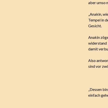
aber umso m
„Anakin, wie
Tempel in de
Gesicht.
Anakin zöger
widerstand 
damit verbu
Also antwor
sind vor zw
„Dessen bin 
einfach geh