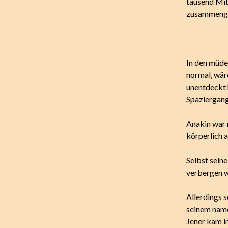
tausend Mit
zusammenge
In den müde
normal, wär
unentdeckt 
Spaziergang
Anakin war m
körperlich a
Selbst sein
verbergen w
Allerdings 
seinem name
Jener kam i