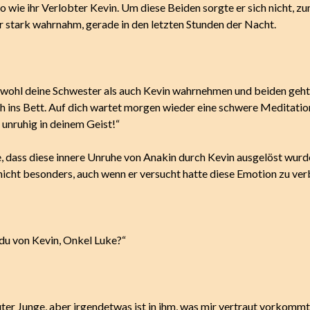
o wie ihr Verlobter Kevin. Um diese Beiden sorgte er sich nicht, zu
hr stark wahrnahm, gerade in den letzten Stunden der Nacht.
owohl deine Schwester als auch Kevin wahrnehmen und beiden geht 
h ins Bett. Auf dich wartet morgen wieder eine schwere Meditatio
 unruhig in deinem Geist!“
, dass diese innere Unruhe von Anakin durch Kevin ausgelöst wurde
nicht besonders, auch wenn er versucht hatte diese Emotion zu ver
 du von Kevin, Onkel Luke?“
guter Junge, aber irgendetwas ist in ihm, was mir vertraut vorkomm