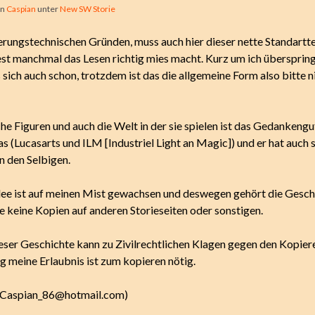
on
Caspian
unter
New SW Storie
erungstechnischen Gründen, muss auch hier dieser nette Standarttex
st manchmal das Lesen richtig mies macht. Kurz um ich überspring
 sich auch schon, trotzdem ist das die allgemeine Form also bitte 
he Figuren und auch die Welt in der sie spielen ist das Gedankengu
s (Lucasarts und ILM [Industriel Light an Magic]) und er hat auch 
n den Selbigen.
Idee ist auf meinen Mist gewachsen und deswegen gehört die Gesch
de keine Kopien auf anderen Storieseiten oder sonstigen.
eser Geschichte kann zu Zivilrechtlichen Klagen gegen den Kopie
ig meine Erlaubnis ist zum kopieren nötig.
Caspian_86@hotmail.com
)