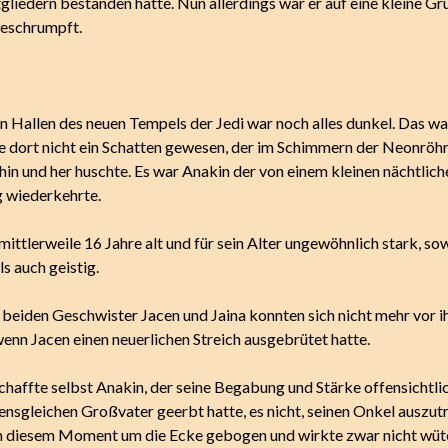
gliedern bestanden hatte. Nun allerdings war er auf eine kleine G
schrumpft.
n Hallen des neuen Tempels der Jedi war noch alles dunkel. Das wa
e dort nicht ein Schatten gewesen, der im Schimmern der Neonröh
hin und her huschte. Es war Anakin der von einem kleinen nächtlich
 wiederkehrte.
ittlerweile 16 Jahre alt und für sein Alter ungewöhnlich stark, so
ls auch geistig.
e beiden Geschwister Jacen und Jaina konnten sich nicht mehr vor 
enn Jacen einen neuerlichen Streich ausgebrütet hatte.
schaffte selbst Anakin, der seine Begabung und Stärke offensichtli
nsgleichen Großvater geerbt hatte, es nicht, seinen Onkel auszutr
n diesem Moment um die Ecke gebogen und wirkte zwar nicht wüte