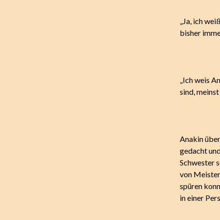
„Ja, ich wei
bisher imme
„Ich weis An
sind, meinst
Anakin überl
gedacht und
Schwester so
von Meister
spüren konn
in einer Per