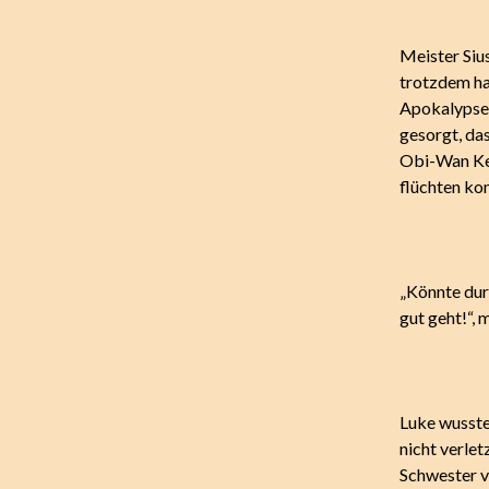
Meister Siu
trotzdem hat
Apokalypse,
gesorgt, da
Obi-Wan Ken
flüchten ko
„Könnte durc
gut geht!“,
Luke wusste
nicht verlet
Schwester v