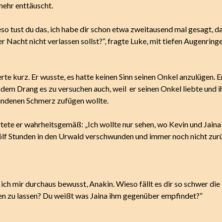
ehr enttäuscht.
so tust du das, ich habe dir schon etwa zweitausend mal gesagt, d
r Nacht nicht verlassen sollst?“, fragte Luke, mit tiefen Augenring
te kurz. Er wusste, es hatte keinen Sinn seinen Onkel anzulügen. E
dem Drang es zu versuchen auch, weil er seinen Onkel liebte und i
ndenen Schmerz zufügen wollte.
tete er wahrheitsgemäß: „Ich wollte nur sehen, wo Kevin und Jaina 
ölf Stunden in den Urwald verschwunden und immer noch nicht zur
ich mir durchaus bewusst, Anakin. Wieso fällt es dir so schwer die
en zu lassen? Du weißt was Jaina ihm gegenüber empfindet?“