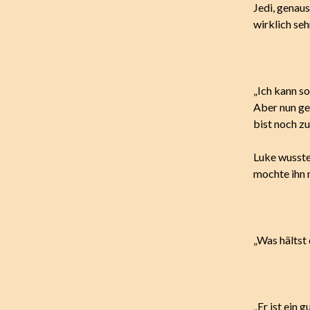
Jedi, genaus
wirklich se
„Ich kann s
Aber nun ge
bist noch zu
Luke wusste
mochte ihn 
„Was hältst
„Er ist ein 