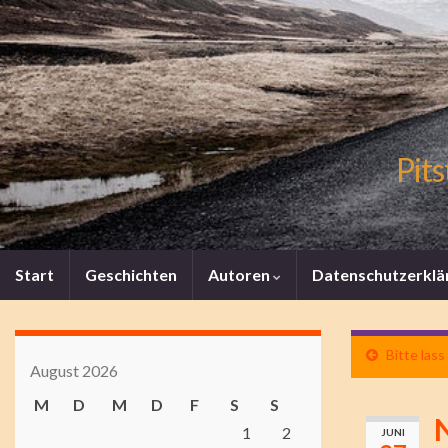
Pits
Start
Geschichten
Autoren
Datenschutzerklä
Bitte lass
August 2026
M
D
M
D
F
S
S
1
2
JUNI