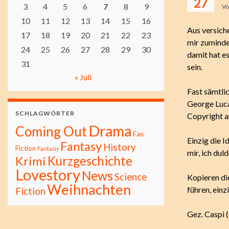
27
3
4
5
6
7
8
9
V
10
11
12
13
14
15
16
Aus versich
17
18
19
20
21
22
23
mir zuminde
24
25
26
27
28
29
30
damit hat es
31
sein.
« Juli
Fast sämtlic
George Luca
SCHLAGWÖRTER
Copyright a
Drama
Coming Out
Fan
Einzig die 
Fantasy
History
Fiction
Fantasiy
mir, ich dul
Kurzgeschichte
Krimi
Lovestory
News
Science
Kopieren di
Weihnachten
führen, einz
Fiction
Gez. Caspi (