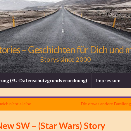
tories – Geschichten für Dich und 
Storys since 2000
rung (EU-Datenschutzgrundverordnung)
Impressum
 mich nicht alleine
Die etwas andere Familien
New SW – (Star Wars) Story