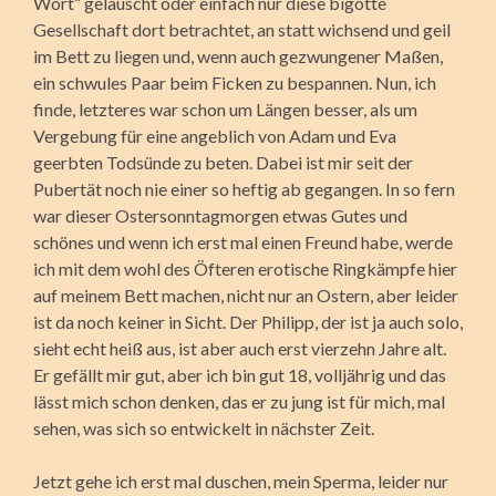
Wort“ gelauscht oder einfach nur diese bigotte
Gesellschaft dort betrachtet, an statt wichsend und geil
im Bett zu liegen und, wenn auch gezwungener Maßen,
ein schwules Paar beim Ficken zu bespannen. Nun, ich
finde, letzteres war schon um Längen besser, als um
Vergebung für eine angeblich von Adam und Eva
geerbten Todsünde zu beten. Dabei ist mir seit der
Pubertät noch nie einer so heftig ab gegangen. In so fern
war dieser Ostersonntagmorgen etwas Gutes und
schönes und wenn ich erst mal einen Freund habe, werde
ich mit dem wohl des Öfteren erotische Ringkämpfe hier
auf meinem Bett machen, nicht nur an Ostern, aber leider
ist da noch keiner in Sicht. Der Philipp, der ist ja auch solo,
sieht echt heiß aus, ist aber auch erst vierzehn Jahre alt.
Er gefällt mir gut, aber ich bin gut 18, volljährig und das
lässt mich schon denken, das er zu jung ist für mich, mal
sehen, was sich so entwickelt in nächster Zeit.
Jetzt gehe ich erst mal duschen, mein Sperma, leider nur