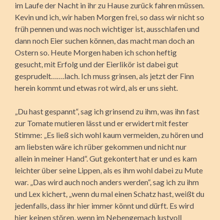
im Laufe der Nacht in ihr zu Hause zurück fahren müssen.
Kevin und ich, wir haben Morgen frei, so dass wir nicht so
früh pennen und was noch wichtiger ist, ausschlafen und
dann noch Eier suchen können, das macht man doch an
Ostern so. Heute Morgen haben ich schon heftig
gesucht, mit Erfolg und der Eierlikör ist dabei gut
gesprudelt…….lach. Ich muss grinsen, als jetzt der Finn
herein kommt und etwas rot wird, als er uns sieht.
„Du hast gespannt“, sag ich grinsend zu ihm, was ihn fast
zur Tomate mutieren lässt und er erwidert mit fester
Stimme: „Es ließ sich wohl kaum vermeiden, zu hören und
am liebsten wäre ich rüber gekommen und nicht nur
allein in meiner Hand“. Gut gekontert hat er und es kam
leichter über seine Lippen, als es ihm wohl dabei zu Mute
war. „Das wird auch noch anders werden“, sag ich zu ihm
und Lex kichert, „wenn du mal einen Schatz hast, weißt du
jedenfalls, dass ihr hier immer könnt und dürft. Es wird
hier keinen stören, wenn im Nebengemach lustvoll