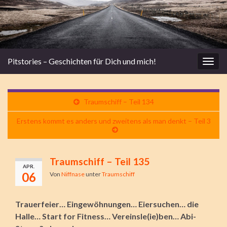
Pitstories – Geschichten für Dich und mich!
Navi
umsc
Traumschiff – Teil 134
Erstens kommt es anders und zweitens als man denkt – Teil 3
Traumschiff – Teil 135
APR.
06
Von
Niffnase
unter
Traumschiff
Trauerfeier… Eingewöhnungen… Eiersuchen… die
Halle… Start for Fitness… Vereinsle(ie)ben… Abi-