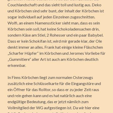
Couchlandschaft und das sieht toll und lustig aus. Deko
und Körbchen sind sehr bunt, der Inhalt der Körbchen ist
sogar individuell auf jeden Einzelnen zugeschnitten.
Wolfi, an einem Namenssticker sieht man, dass es sein
Körbchen sein soll, hat keine Schokoladensachen drin,
sondern Käse am Stiel, 2 Rohesser und ein paar Babybel.
Dass er kein Schokifan ist, wird mir gerade klar, der Ole
denkt immer an alles. Frank hat einige kleine Fläschchen
„Scharfer Hüpfer“ im Körbchen und Jeromes Vorliebe für
„Gummitiere“ aller Art ist auch am Körbchen deutlich
erkennbar.
In Finns Körbchen liegt zum normalen Osterzeugs
zusätzlich eine Schlüsselkarte für die Eingangstüre und
ein Öffner für das Rolltor, so dass er zu jeder Zeit raus
und rein gehen kann und es hat natürlich auch eine
endgültige Bedeutung, das er jetzt nämlich zum
Vollmitglied der WG aufgestiegen ist. Da wir hier eine