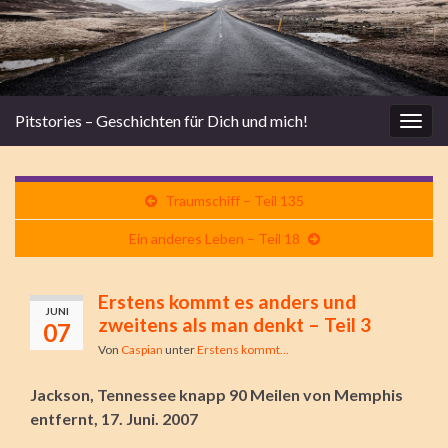
Pitstories – Geschichten für Dich und mich!
Navi
umsc
Traumschiff – Teil 135
Ein anderes Leben – Teil 18
Erstens kommt es anders und
JUNI
zweitens als man denkt – Teil 3
07
Von
Caspian
unter
Erstens kommt...
Jackson, Tennessee knapp 90 Meilen von Memphis
entfernt, 17. Juni. 2007