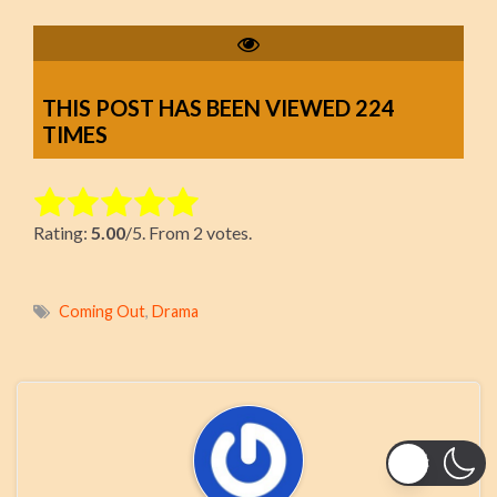
THIS POST HAS BEEN VIEWED
224
TIMES
Rate this item:
Rating:
5.00
/5. From 2 votes.
Submit Rating
Coming Out
,
Drama