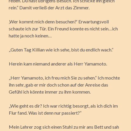
reden. Du hast übrigens Besuch. Ich schicke ihn gleich
rein.“ Damit verließ der Arzt das Zimmer.
‚Wer kommt mich denn besuchen?‘ Erwartungsvoll
schaute ich zur Tür. Ein Freund konnte es nicht sein…ich
hatte ja noch keinen…
„Guten Tag Killian wie ich sehe, bist du endlich wach.“
Herein kam niemand anderer als Herr Yamamoto.
„Herr Yamamoto, ich freu mich Sie zu sehen.“ Ich mochte
ihn sehr, gab er mir doch schon auf der Anreise das
Gefühl ich könnte immer zu ihm kommen.
„Wie geht es dir? Ich war richtig besorgt, als ich dich im
Flur fand. Was ist denn nur passiert?“
Mein Lehrer zog sich einen Stuhl zu mir ans Bett und sah