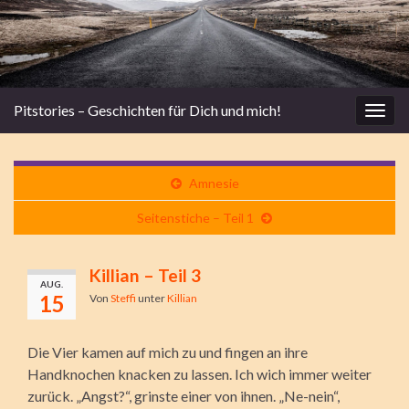
Pitstories – Geschichten für Dich und mich!
Navi
umsc
Amnesie
Seitenstiche – Teil 1
Killian – Teil 3
AUG.
15
Von
Steffi
unter
Killian
Die Vier kamen auf mich zu und fingen an ihre
Handknochen knacken zu lassen. Ich wich immer weiter
zurück. „Angst?“, grinste einer von ihnen. „Ne-nein“,