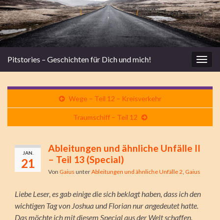
Pitstories – Geschichten für Dich und mich!
Navi
umsc
Wege – Teil 12 – Kreisverkehr
Traumschiff – Teil 12
Ableitungen und ähnliche Unfälle II
JAN.
– Teil 13 (Special)
21
Von
Gaius
unter
Ableitungen und ähnliche Unfälle 2
,
Gaius
Liebe Leser, es gab einige die sich beklagt haben, dass ich den
wichtigen Tag von Joshua und Florian nur angedeutet hatte.
Das möchte ich mit diesem Special aus der Welt schaffen.