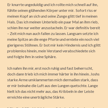
Er knurrte ungeduldig und ich rollte mich schnell auf ihn,
fühlte seinen glühenden Körper unter mir. Sofort riss er
meinen Kopf an sich und seine Zunge glitt tief in meinen
Hals. Das ich meinen Unterleib ein paar Mal an ihm rieb,
schien ihn nur weiter anzustacheln. Er war definitiv bereit
– Zeit mich nun auch fallen zu lassen. Langsam setzte ich
meine Spitze an die enge Pforte und erntete ein noch viel
gierigeres Stöhnen. Er bot mir kein Hindernis und ich glitt
problemlos hinein, mein Verstand verabschiedete sich
und folgte ihm in seine Sphäre.
Ich nahm ihn mir, erst noch ruhig und fast beherrscht,
doch dann trieb ich mich immer härter in ihn hinein. Joshs
starke Arme umklammerten mich dermaßen stark, dass
er mir beinahe die Luft aus den Lungen quetschte. Lange
hielt ich das nicht mehr aus, das Kribbeln in der Leiste
erreichte eine unerträgliche Stärke.