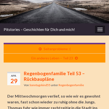
Pitstories – Geschichten für Dich und mich!
Navi
umsc
Seitenprobleme :(
Ein anderes Leben – Teil 23
Regenbogenfamilie Teil 53 –
APR.
Rückbaupläne
29
Von
Sonntagskind55
unter
Regenbogenfamilie
Der Mittwochmorgen verlief, so wie wir es gewohnt
waren, fast schon wieder zu ruhig ohne die Jungs.
Thomas fuhr wie immer rechtzeitig in die Stadt ins