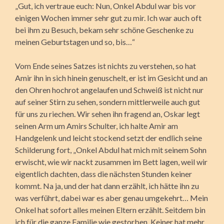
„Gut, ich vertraue euch: Nun, Onkel Abdul war bis vor
einigen Wochen immer sehr gut zu mir. Ich war auch oft
bei ihm zu Besuch, bekam sehr schöne Geschenke zu
meinen Geburtstagen und so, bis…“
Vom Ende seines Satzes ist nichts zu verstehen, so hat
Amir ihn in sich hinein genuschelt, er ist im Gesicht und an
den Ohren hochrot angelaufen und Schweiß ist nicht nur
auf seiner Stirn zu sehen, sondern mittlerweile auch gut
für uns zu riechen. Wir sehen ihn fragend an, Oskar legt
seinen Arm um Amirs Schulter, ich halte Amir am
Handgelenk und leicht stockend setzt der endlich seine
Schilderung fort, „Onkel Abdul hat mich mit seinem Sohn
erwischt, wie wir nackt zusammen im Bett lagen, weil wir
eigentlich dachten, dass die nächsten Stunden keiner
kommt. Na ja, und der hat dann erzählt, ich hätte ihn zu
was verführt, dabei war es aber genau umgekehrt… Mein
Onkel hat sofort alles meinen Eltern erzählt. Seitdem bin
ich für die ganze Familie wie gestorben. Keiner hat mehr