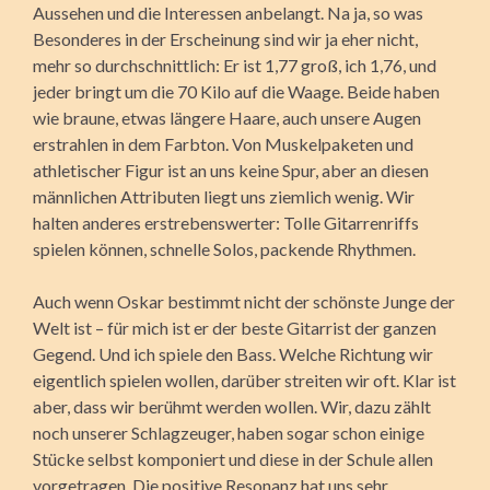
Aussehen und die Interessen anbelangt. Na ja, so was
Besonderes in der Erscheinung sind wir ja eher nicht,
mehr so durchschnittlich: Er ist 1,77 groß, ich 1,76, und
jeder bringt um die 70 Kilo auf die Waage. Beide haben
wie braune, etwas längere Haare, auch unsere Augen
erstrahlen in dem Farbton. Von Muskelpaketen und
athletischer Figur ist an uns keine Spur, aber an diesen
männlichen Attributen liegt uns ziemlich wenig. Wir
halten anderes erstrebenswerter: Tolle Gitarrenriffs
spielen können, schnelle Solos, packende Rhythmen.
Auch wenn Oskar bestimmt nicht der schönste Junge der
Welt ist – für mich ist er der beste Gitarrist der ganzen
Gegend. Und ich spiele den Bass. Welche Richtung wir
eigentlich spielen wollen, darüber streiten wir oft. Klar ist
aber, dass wir berühmt werden wollen. Wir, dazu zählt
noch unserer Schlagzeuger, haben sogar schon einige
Stücke selbst komponiert und diese in der Schule allen
vorgetragen. Die positive Resonanz hat uns sehr