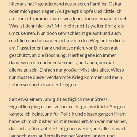
Niemals hat irgendjemand aus unseren Familien Oskar
oder mich geschlagen! Aufgeregt klopfe und rüttle ich
am Tor, rufe, immer lauter werdend, doch niemand öffnet.
Was ist denn hier los? Mir bleibt nichts weiter übrig, als
umzukehren. Nun doch sehr schlecht gelaunt und auch
reichlich durcheinander, nehme ich den Weg unten direkt
am Flussufer entlang und setze mich, vor Blicken gut
geschützt, an die Böschung. Hierher gehe ich immer
dann, wenn ich nachdenken muss, und auch, um mal
alleine zu sein. Einfach nur großer Mist, das alles. Wieso
nur musste dieser verdammte Krieg kommen und mein
Leben so durcheinander bringen…
Seit etwa einem Jahr gibt es täglich mehr Stress.
Eigentlich ging es uns vorher recht gut, wirkliche Sorgen
kannte ich keine, und für Politik und diesen ganzen Kram
habe ich mich bisher nicht interessiert. Ich war mir sicher,
dass ich später auf die Uni gehen werde, und alles danach
lag noch ganz außerhalb meiner Vorstellungen, und