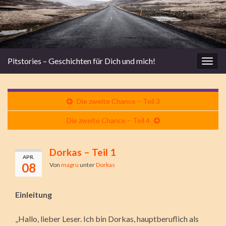
Pitstories – Geschichten für Dich und mich!
Navi
umsc
Die zweite Chance – Teil 3
Die zweite Chance – Teil 4
Dorkas – Teil 1
APR.
08
Von
magru
unter
Dorkas
Einleitung
„Hallo, lieber Leser. Ich bin Dorkas, hauptberuflich als