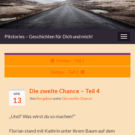
Pitstories – Geschichten für Dich und mich!
Navi
umsc
Dorkas – Teil 1
Dorkas – Teil 2
Die zweite Chance – Teil 4
APR.
13
Von
Bergaboe
unter
Die zweite Chance
„Und? Was wirst du so machen?“
Florian stand mit Kathrin unter ihrem Baum auf dem