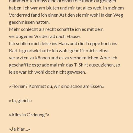
dämmern, ich muss eine dreiviertel Stunde da gelegen
haben. Ich war am bluten und mir tat alles weh. In meinem
Vorderrad fand ich einen Ast den sie mir wohl in den Weg
geschmissen hatten.
Mehr schlecht als recht schaffte ich es mit dem
verbogenen Vorderrad nach Hause.
Ich schlich mich leise ins Haus und die Treppe hoch ins
Bad. Irgendwie hatte ich wohl gehofft mich selbst
verarzten zu können und es zu verheimlichen. Aber ich
geschaffte es grade mal mir das T-Shirt auszuziehen, so
leise war ich wohl doch nicht gewesen.
»Florian? Kommst du, wir sind schon am Essen.«
»Ja, gleich.«
»Alles in Ordnung?«
»Ja klar…«