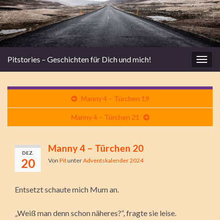
Pitstories – Geschichten für Dich und mich!
Navi
umsc
Manny 4 – Türchen 19
Manny 4 – Türchen 21
Manny 4 – Türchen 20
DEZ.
20
Von
Pit
unter
Adventskalender 2024
Entsetzt schaute mich Mum an.
„Weiß man denn schon näheres?“, fragte sie leise.