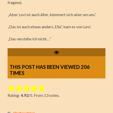
fragend.
„Aber Levi ist auch älter, kümmert sich aber um uns.“
„Das ist auch etwas anders, Ella“, kam es von Levi.
„Das verstehe ich nicht…“
THIS POST HAS BEEN VIEWED
206
TIMES
Rate this item:
Rating:
4.92
/5. From 13 votes.
Submit Rating