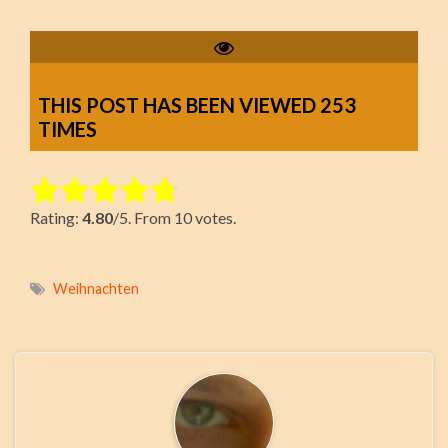
THIS POST HAS BEEN VIEWED
253
TIMES
Rate this item:
Rating:
4.80
/5. From 10 votes.
Submit Rating
Weihnachten