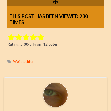
THIS POST HAS BEEN VIEWED
230
TIMES
Rate this item:
Rating:
5.00
/5. From 12 votes.
Submit Rating
Weihnachten