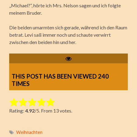
„Michael?“, hörte ich Mrs. Nelson sagen und ich folgte
meinem Bruder.
Die beiden umarmten sich gerade, während ich den Raum
betrat. Levi saß immer noch und schaute verwirrt
zwischen den beiden hin und her.
THIS POST HAS BEEN VIEWED
240
TIMES
Rate this item:
Rating:
4.92
/5. From 13 votes.
Submit Rating
Weihnachten