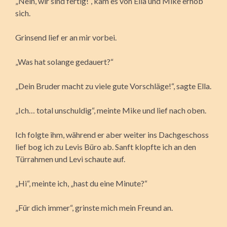
„Nein, wir sind fertig!“, kam es von Ella und Mike erhob
sich.
Grinsend lief er an mir vorbei.
„Was hat solange gedauert?“
„Dein Bruder macht zu viele gute Vorschläge!“, sagte Ella.
„Ich… total unschuldig“, meinte Mike und lief nach oben.
Ich folgte ihm, während er aber weiter ins Dachgeschoss
lief bog ich zu Levis Büro ab. Sanft klopfte ich an den
Türrahmen und Levi schaute auf.
„Hi“, meinte ich, „hast du eine Minute?“
„Für dich immer“, grinste mich mein Freund an.