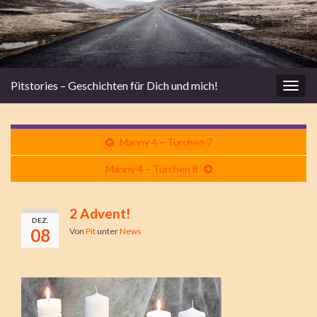
Pitstories – Geschichten für Dich und mich!
Navi
umsc
Manny 4 – Türchen 7
Manny 4 – Türchen 8
2 Advent!
DEZ.
08
Von
Pit
unter
News