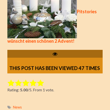
Pitstories
wünscht einen schönen 2 Advent!
THIS POST HAS BEEN VIEWED
47
TIMES
Rate this item:
Rating:
5.00
/5. From 1 vote.
Submit Rating
News