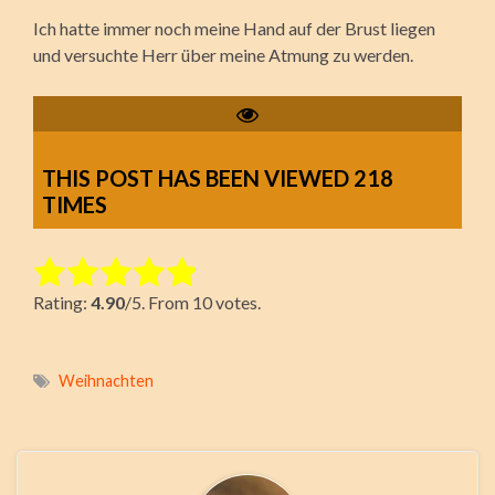
Ich hatte immer noch meine Hand auf der Brust liegen
und versuchte Herr über meine Atmung zu werden.
THIS POST HAS BEEN VIEWED
218
TIMES
Rate this item:
Rating:
4.90
/5. From 10 votes.
Submit Rating
Weihnachten