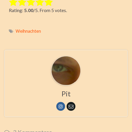
Rate this item:
Rating:
5.00
/5. From 5 votes.
Submit Rating
Weihnachten
Pit
3 Kommentare