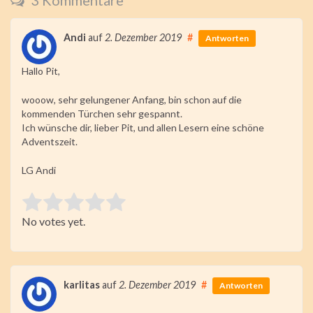
Andi
auf
2. Dezember 2019
#
Antworten
Hallo Pit,
wooow, sehr gelungener Anfang, bin schon auf die
kommenden Türchen sehr gespannt.
Ich wünsche dir, lieber Pit, und allen Lesern eine schöne
Adventszeit.
LG Andi
Rate this item:
No votes yet.
Submit Rating
karlitas
auf
2. Dezember 2019
#
Antworten