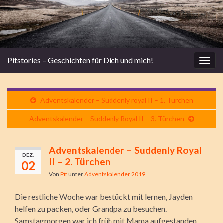
Pitstories – Geschichten für Dich und mich!
Navi
umsc
Adventskalender – Suddenly royal II – 1. Türchen
Adventskalender – Suddenly Royal II – 3. Türchen
Adventskalender – Suddenly Royal
DEZ.
II – 2. Türchen
02
Von
Pit
unter
Adventskalender 2019
Die restliche Woche war bestückt mit lernen, Jayden
helfen zu packen, oder Grandpa zu besuchen.
Samstagmorgen war ich früh mit Mama aufgestanden,