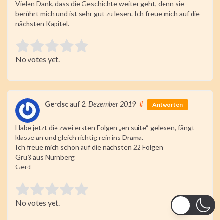
Vielen Dank, dass die Geschichte weiter geht, denn sie
berührt mich und ist sehr gut zu lesen. Ich freue mich auf die
nächsten Kapitel.
Rate this item:
No votes yet.
Submit Rating
Gerdsc
auf
2. Dezember 2019
#
Antworten
Habe jetzt die zwei ersten Folgen „en suite“ gelesen, fängt
klasse an und gleich richtig rein ins Drama.
Ich freue mich schon auf die nächsten 22 Folgen
Gruß aus Nürnberg
Gerd
Rate this item:
No votes yet.
Submit Rating