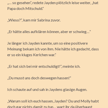
„… so gesehen“, redete Jayden plötzlich leise weiter, „hat
Papa doch Mitschuld.“
„Wieso?“, kam mir Sabrina zuvor.
„Er hätte alles aufklären können, aber er schwieg…“
Je länger ich Jayden kannte, um so eine positivere
Meinung bekam ich von ihm. Nie hätte ich gedacht, dass
er so ein kluges Kerlchen war.“
„Er hat sich bei mir entschuldigt!“, meinte ich.
„Du musst uns doch deswegen hassen!“
Ich schaute auf und sah in Jaydens glasige Augen.
„Warum soll ich euch hassen, Jayden? Du und Molly habt
doch gar nichts damit zu tun… wart ihr da überhaupt