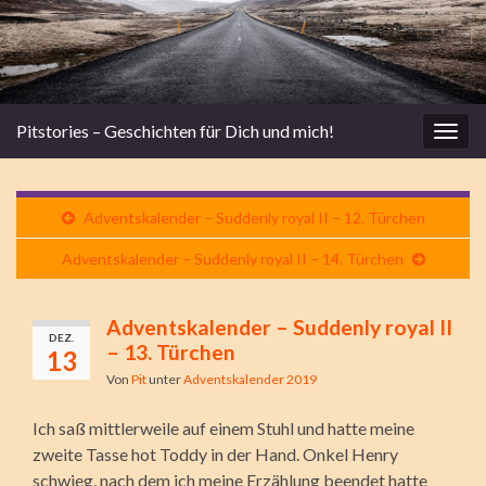
Pitstories – Geschichten für Dich und mich!
Navi
umsc
Adventskalender – Suddenly royal II – 12. Türchen
Adventskalender – Suddenly royal II – 14. Türchen
Adventskalender – Suddenly royal II
DEZ.
– 13. Türchen
13
Von
Pit
unter
Adventskalender 2019
Ich saß mittlerweile auf einem Stuhl und hatte meine
zweite Tasse hot Toddy in der Hand. Onkel Henry
schwieg, nach dem ich meine Erzählung beendet hatte