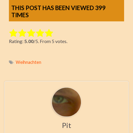
THIS POST HAS BEEN VIEWED
399
TIMES
Rate this item:
Rating:
5.00
/5. From 5 votes.
Submit Rating
Weihnachten
Pit