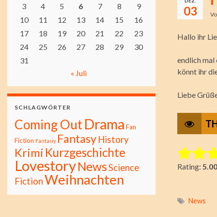
DEZ.
3
4
5
6
7
8
9
03
V
10
11
12
13
14
15
16
17
18
19
20
21
22
23
Hallo ihr Li
24
25
26
27
28
29
30
endlich mal
31
könnt ihr di
« Juli
Liebe Grüße
SCHLAGWÖRTER
Drama
Coming Out
TH
Fan
Fantasy
History
Fiction
Fantasiy
Kurzgeschichte
Krimi
Rate this i
Lovestory
News
Rating:
5.0
Science
Submit Ra
Weihnachten
Fiction
News