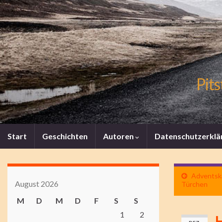
Pits
Start
Geschichten
Autoren
Datenschutzerklä
Adventska
August 2026
Türchen
M
D
M
D
F
S
S
1
2
H