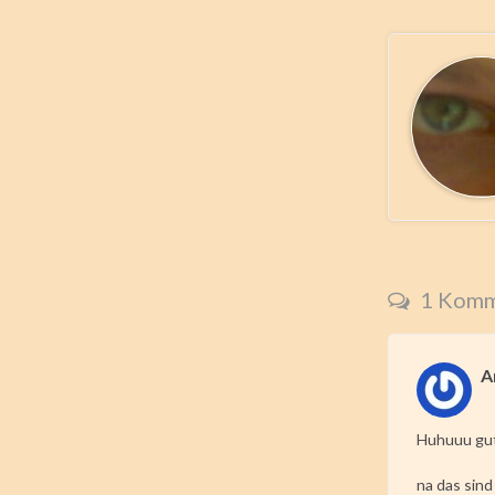
1 Komm
A
Huhuuu gu
na das sind