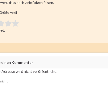
ert, dass noch viele Folgen folgen.
 Grüße Andi
 item:
et.
ating
e einen Kommentar
-Adresse wird nicht veröffentlicht.