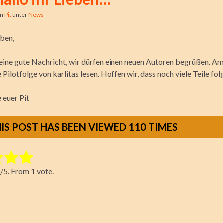
on
Pit
unter
News
eben,
 eine gute Nachricht, wir dürfen einen neuen Autoren begrüßen. A
e Pilotfolge von karlitas lesen. Hoffen wir, dass noch viele Teile fo
 euer Pit
IS POST HAS BEEN VIEWED
110
TIMES
tem:
0
/5. From 1 vote.
ting