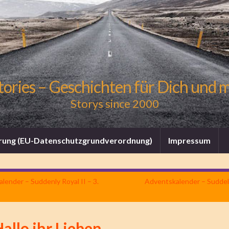
tories – Geschichten für Dich und 
Storys since 2000
rung (EU-Datenschutzgrundverordnung)
Impressum
lender – Suddenly Royal II – 3.
Adventskalender – Suddely 
allo ihr Lieben…